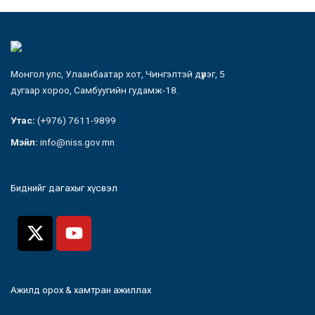
Монгол улс, Улаанбаатар хот, Чингэлтэй дүүрэг, 5
дугаар хороо, Самбуугийн гудамж-18.
Утас:
(+976) 7611-9899
Мэйл:
info@niss.gov.mn
Биднийг дагахыг хүсвэл
Ажилд орох & хамтран ажиллах