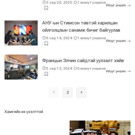
3 сар 26, 2025
1 минут уншина
Илүүг унших
АНУ-ын Стимсон төвтэй харилцан
ойлголцлын санамж бичиг байгуулав
6 сар 14, 2024
1 минут уншина
Илүүг унших
Францын Элчин сайдтай уулзалт хийв
5 сар 13, 2024
0 минут уншина
Илүүг унших
1
2
Хамгийн их үзэлттэй