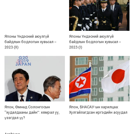
Японы Үндэсний аюулгүй
Японы Үндэсний аюулгүй
байдлын бодлогын хувьсал –
байдлын бодлогын хувьсал –
2023 (II)
2023 (I)
Япон, Өмнөд Солонгосын
Япон, БНАСАУ-ын харилцаа:
“худалдааны дайн”: хямрал уу,
Хулгайлагдсан иргэдийн асуудал
үзэгдэл үү?
Archives