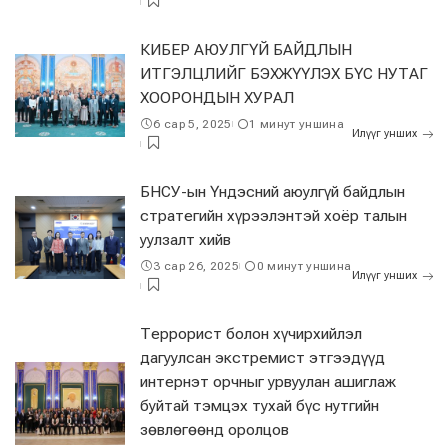
КИБЕР АЮУЛГҮЙ БАЙДЛЫН
ИТГЭЛЦЛИЙГ БЭХЖҮҮЛЭХ БҮС НУТАГ
ХООРОНДЫН ХУРАЛ
6 сар 5, 2025
1 минут уншина
Илүүг унших
БНСУ-ын Үндэсний аюулгүй байдлын
стратегийн хүрээлэнтэй хоёр талын
уулзалт хийв
3 сар 26, 2025
0 минут уншина
Илүүг унших
Террорист болон хүчирхийлэл
дагуулсан экстремист этгээдүүд
интернэт орчныг урвуулан ашиглаж
буйтай тэмцэх тухай бүс нутгийн
зөвлөгөөнд оролцов