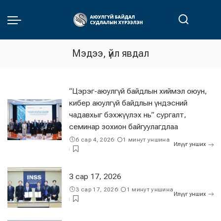
Мэдээ, үйл явдал
“Цэрэг-аюулгүй байдлын хиймэл оюун,
кибер аюулгүй байдлын үндэсний
чадавхыг бэхжүүлэх нь” сургалт,
семинар зохион байгуулагдлаа
6 сар 4, 2026
1 минут уншина
Илүүг унших
3 сар 17, 2026
3 сар 17, 2026
1 минут уншина
Илүүг унших