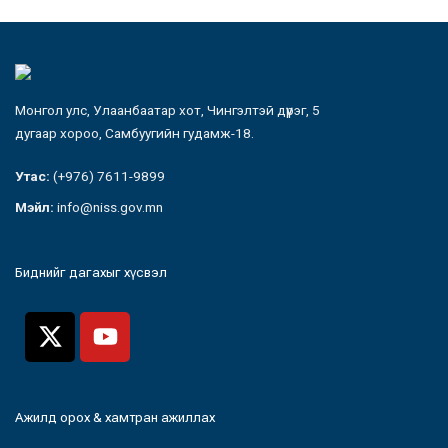
Монгол улс, Улаанбаатар хот, Чингэлтэй дүүрэг, 5
дугаар хороо, Самбуугийн гудамж-18.
Утас:
(+976) 7611-9899
Мэйл:
info@niss.gov.mn
Биднийг дагахыг хүсвэл
Ажилд орох & хамтран ажиллах