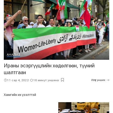
АНАЛИЗ
Ираны эсэргүүцлийн хөдөлгөөн, түүний
шалтгаан
11 сар 4, 2022
16 минут уншина
Илүүг унших
Хамгийн их үзэлттэй