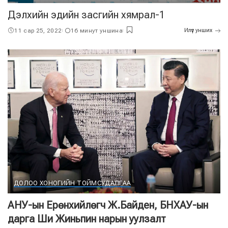
Дэлхийн эдийн засгийн хямрал-1
11 сар 25, 2022
16 минут уншина
Илүүг унших
ДОЛОО ХОНОГИЙН ТОЙМ
СУДАЛГАА
АНУ-ын Ерөнхийлөгч Ж.Байден, БНХАУ-ын
дарга Ши Жиньпин нарын уулзалт