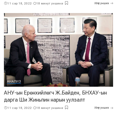
11 сар 18, 2022
18 минут уншина
Илүүг унших
АНАЛИЗ
АНУ-ын Ерөнхийлөгч Ж.Байден, БНХАУ-ын
дарга Ши Жиньпин нарын уулзалт
11 сар 18, 2022
18 минут уншина
Илүүг унших