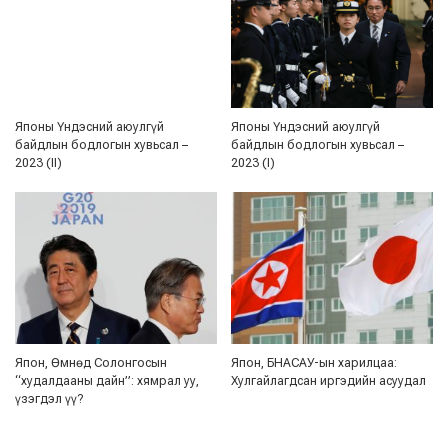
Японы Үндэсний аюулгүй
Японы Үндэсний аюулгүй
байдлын бодлогын хувьсал –
байдлын бодлогын хувьсал –
2023 (II)
2023 (I)
Япон, Өмнөд Солонгосын
Япон, БНАСАУ-ын харилцаа:
“худалдааны дайн”: хямрал уу,
Хулгайлагдсан иргэдийн асуудал
үзэгдэл үү?