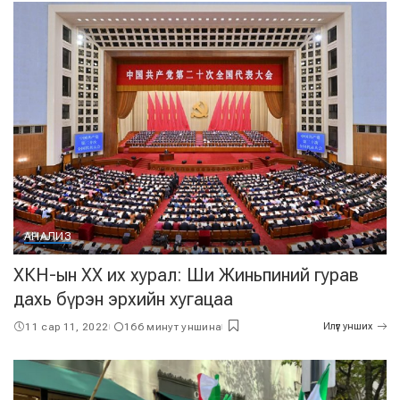
АНАЛИЗ
ХКН-ын ХХ их хурал: Ши Жиньпиний гурав
дахь бүрэн эрхийн хугацаа
11 сар 11, 2022
166 минут уншина
Илүүг унших