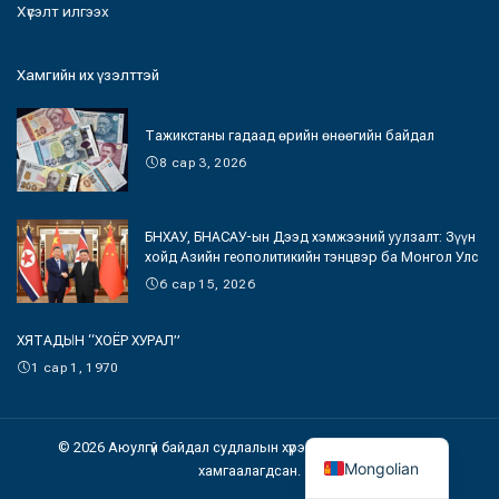
Хүсэлт илгээх
Хамгийн их үзэлттэй
Тажикстаны гадаад өрийн өнөөгийн байдал
8 сар 3, 2026
БНХАУ, БНАСАУ-ын Дээд хэмжээний уулзалт: Зүүн
хойд Азийн геополитикийн тэнцвэр ба Монгол Улс
6 сар 15, 2026
ХЯТАДЫН “ХОЁР ХУРАЛ”
1 сар 1, 1970
© 2026 Аюулгүй байдал судлалын хүрээлэн. Бүх эрх хуулиар
Mongolian
хамгаалагдсан.