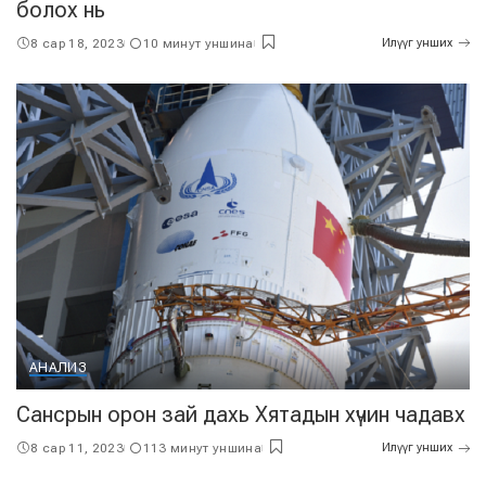
болох нь
8 сар 18, 2023
10 минут уншина
Илүүг унших
АНАЛИЗ
Сансрын орон зай дахь Хятадын хүчин чадавх
8 сар 11, 2023
113 минут уншина
Илүүг унших