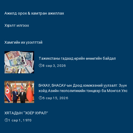
Ажилд орох & хамтран ажиллах
Хүсэлт илгээх
Хамгийн их үзэлттэй
Тажикстаны гадаад өрийн өнөөгийн байдал
8 сар 3, 2026
БНХАУ, БНАСАУ-ын Дээд хэмжээний уулзалт: Зүүн
хойд Азийн геополитикийн тэнцвэр ба Монгол Улс
6 сар 15, 2026
ХЯТАДЫН “ХОЁР ХУРАЛ”
1 сар 1, 1970