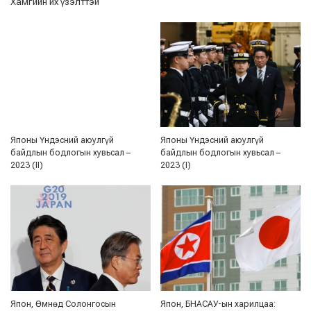
Хамгийн их үзэлттэй
Японы Үндэсний аюулгүй
Японы Үндэсний аюулгүй
байдлын бодлогын хувьсал –
байдлын бодлогын хувьсал –
2023 (II)
2023 (I)
Япон, Өмнөд Солонгосын
Япон, БНАСАУ-ын харилцаа: