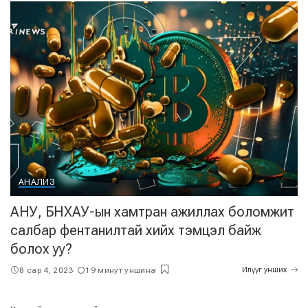
АНАЛИЗ
АНУ, БНХАУ-ын хамтран ажиллах боломжит
салбар фентанилтай хийх тэмцэл байж
болох уу?
8 сар 4, 2023
19 минут уншина
Илүүг унших