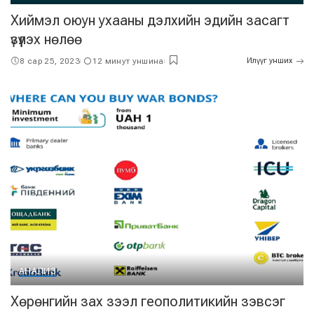
Хиймэл оюун ухааны дэлхийн эдийн засагт
үзүүлэх нөлөө
8 сар 25, 2023
12 минут уншина
Илүүг унших
АНАЛИЗ
Хөрөнгийн зах зээл геополитикийн зэвсэг