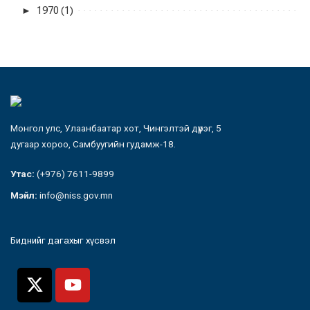
►
1970 (1)
Монгол улс, Улаанбаатар хот, Чингэлтэй дүүрэг, 5
дугаар хороо, Самбуугийн гудамж-18.
Утас:
(+976) 7611-9899
Мэйл:
info@niss.gov.mn
Биднийг дагахыг хүсвэл