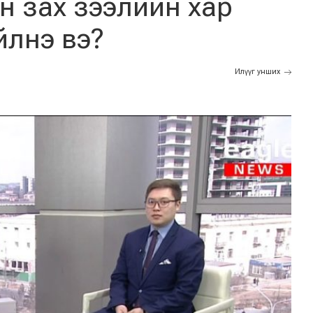
н зах зээлийн хар
йлнэ вэ?
Илүүг унших