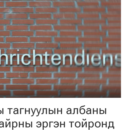
 тагнуулын албаны
айрны эргэн тойронд