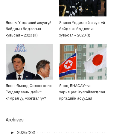
Японы Үндэсний аюулгүй
Японы Үндэсний аюулгүй
байдлын бодлогын
байдлын бодлогын
хувьсал – 2023 (II)
хувьсал – 2023 (I)
Япон, Өмнөд Солонгосын
Япон, БНАСАУ-ын
“худалдааны дайн”:
харилцаа: Хулгайлагдсан
хямрал уу, үзэгдэл үү?
иргэдийн асуудал
Archives
►
2026 (28)