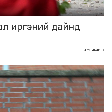
ал иргэний дайнд
Илүүг унших