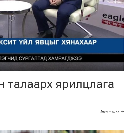
н талаарх ярилцлага
Илүүг унших