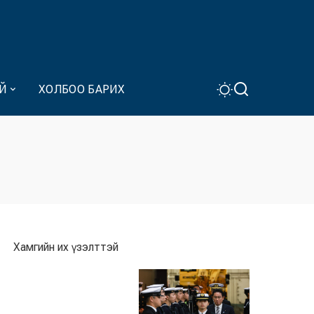
Й
ХОЛБОО БАРИХ
Хамгийн их үзэлттэй