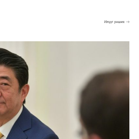
Илүүг унших