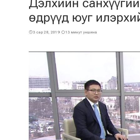
Дэлхийн санхүүгий
өдрүүд юуг илэрхи
3 сар 28, 2019
13 минут уншина