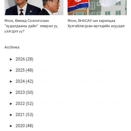
Япон, Өмнөд Солонгосын
Япон, БНАСАУ-ын харилцаа:
“худалдааны дайн”: хямрал уу,
Хулгайлагдсан иргэдийн асуудал
үзэгдэл үү?
Archives
►
2026 (28)
►
2025 (48)
►
2024 (42)
►
2023 (50)
►
2022 (52)
►
2021 (53)
►
2020 (48)