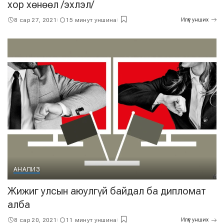
xор хөнөөл /эхлэл/
8 сар 27, 2021
15 минут уншина
Илүүг унших
АНАЛИЗ
Жижиг улсын аюулгүй байдал ба дипломат
алба
8 сар 20, 2021
11 минут уншина
Илүүг унших