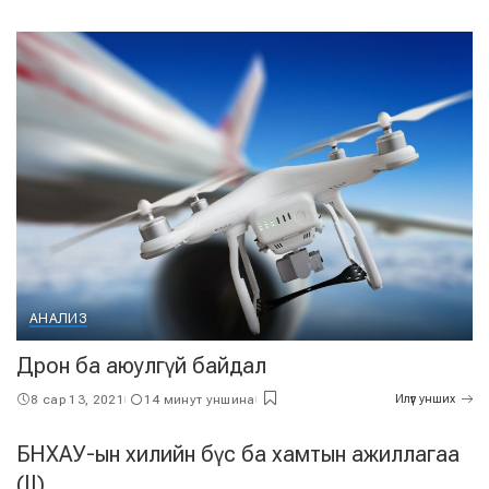
АНАЛИЗ
Дрон ба аюулгүй байдал
8 сар 13, 2021
14 минут уншина
Илүүг унших
БНХАУ-ын хилийн бүс ба хамтын ажиллагаа
(II)