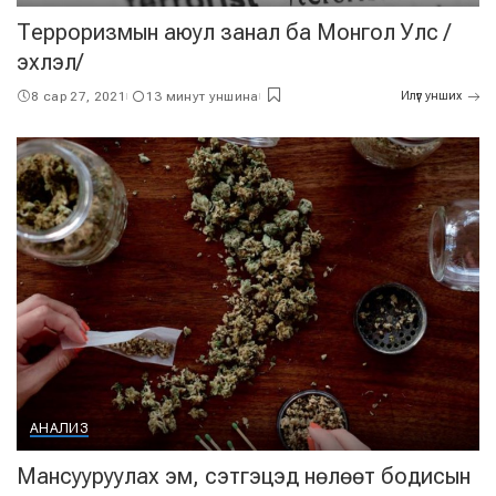
Терроризмын аюул занал ба Монгол Улс /
эхлэл/
8 сар 27, 2021
13 минут уншина
Илүүг унших
АНАЛИЗ
Мансууруулах эм, сэтгэцэд нөлөөт бодисын