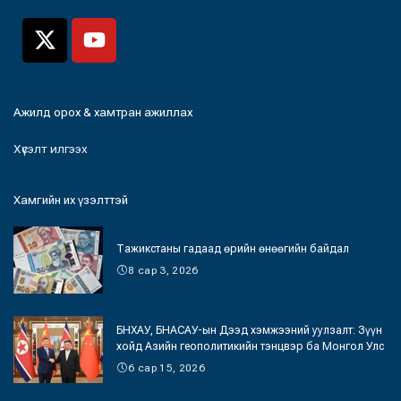
Ажилд орох & хамтран ажиллах
Хүсэлт илгээх
Хамгийн их үзэлттэй
Тажикстаны гадаад өрийн өнөөгийн байдал
8 сар 3, 2026
БНХАУ, БНАСАУ-ын Дээд хэмжээний уулзалт: Зүүн
хойд Азийн геополитикийн тэнцвэр ба Монгол Улс
6 сар 15, 2026