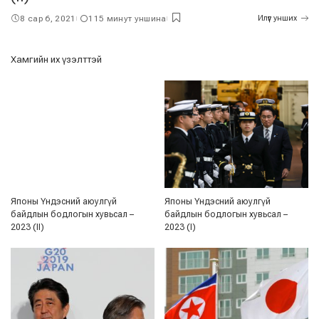
8 сар 6, 2021
115 минут уншина
Илүүг унших
Хамгийн их үзэлттэй
Японы Үндэсний аюулгүй
Японы Үндэсний аюулгүй
байдлын бодлогын хувьсал –
байдлын бодлогын хувьсал –
2023 (II)
2023 (I)