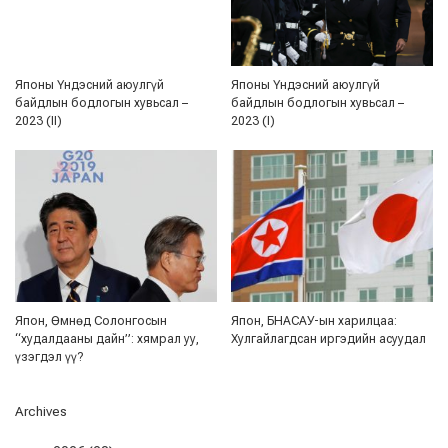
Японы Үндэсний аюулгүй
Японы Үндэсний аюулгүй
байдлын бодлогын хувьсал –
байдлын бодлогын хувьсал –
2023 (II)
2023 (I)
Япон, Өмнөд Солонгосын
Япон, БНАСАУ-ын харилцаа:
“худалдааны дайн”: хямрал уу,
Хулгайлагдсан иргэдийн асуудал
үзэгдэл үү?
Archives