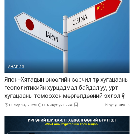
АНАЛИЗ
Япон–Хятадын өнөөгийн зөрчил түр хугацааны
геополитикийн хурцадмал байдал уу, урт
хугацааны томоохон мөргөлдөөний эхлэл үү?
11 сар 24, 2025
11 минут уншина
Илүүг унших