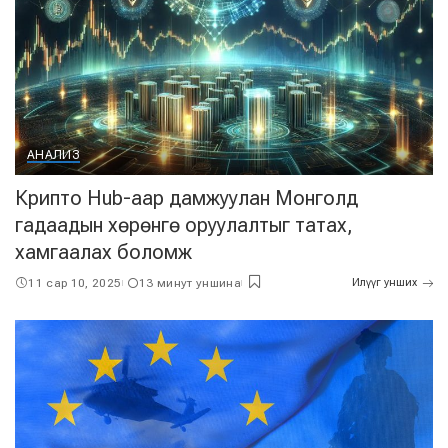
АНАЛИЗ
Крипто Hub-аар дамжуулан Монголд
гадаадын хөрөнгө оруулалтыг татах,
хамгаалах боломж
11 сар 10, 2025
13 минут уншина
Илүүг унших