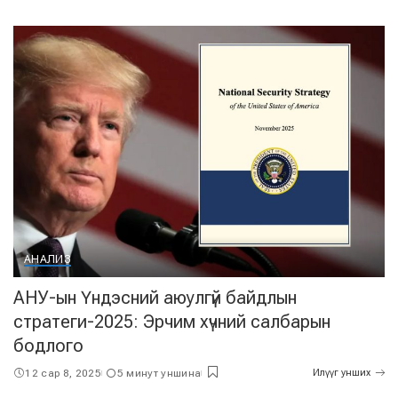
АНАЛИЗ
АНУ-ын Үндэсний аюулгүй байдлын
стратеги-2025: Эрчим хүчний салбарын
бодлого
12 сар 8, 2025
5 минут уншина
Илүүг унших