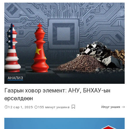
АНАЛИЗ
Газрын ховор элемент: АНУ, БНХАУ-ын
өрсөлдөөн
12 сар 1, 2025
155 минут уншина
Илүүг унших