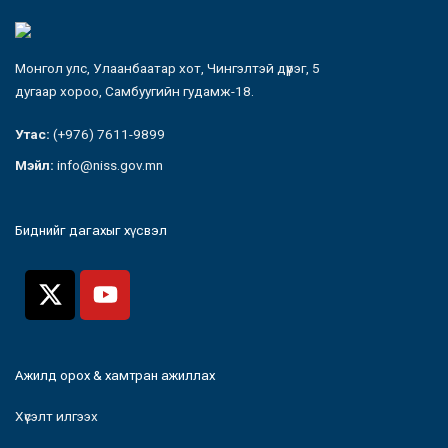
Монгол улс, Улаанбаатар хот, Чингэлтэй дүүрэг, 5
дугаар хороо, Самбуугийн гудамж-18.
Утас:
(+976) 7611-9899
Мэйл:
info@niss.gov.mn
Биднийг дагахыг хүсвэл
Ажилд орох & хамтран ажиллах
Хүсэлт илгээх