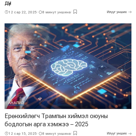
дүн
12 сар 22, 2025
8 минут уншина
Илүүг унших
АНАЛИЗ
Ерөнхийлөгч Трампын хиймэл оюуны
бодлогын арга хэмжээ – 2025
12 сар 15, 2025
8 минут уншина
Илүүг унших