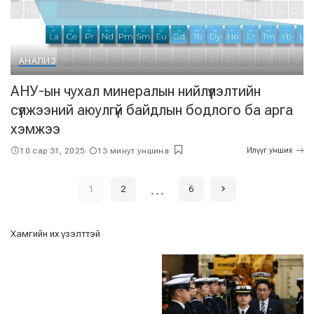
АНАЛИЗ
АНУ-ын чухал минералын нийлүүлэлтийн
сүлжээний аюулгүй байдлын бодлого ба арга
хэмжээ
10 сар 31, 2025
13 минут уншина
Илүүг унших
…
1
2
6
Хамгийн их үзэлттэй