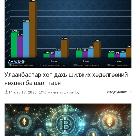
АНАЛИЗ
Улаанбаатар хот дахь шилжих хөдөлгөөний
нөхцөл ба шалтгаан
11 сар 17, 2025
10 минут уншина
Илүүг унших