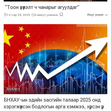
“Тоон үзүүлэлт ч чанарыг агуулдаг”
12 сар 29, 2025
6 минут уншина
Илүүг унших
АНАЛИЗ
БНХАУ-ын эдийн засгийн талаар 2025 онд
хэрэгжүүлсэн бодлогын арга хэмжээ, хүрсэн үр