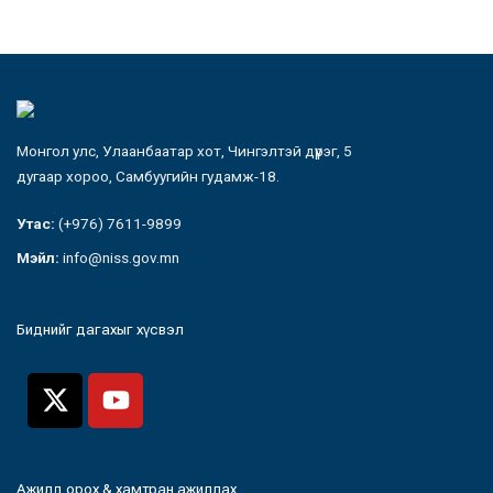
Монгол улс, Улаанбаатар хот, Чингэлтэй дүүрэг, 5
дугаар хороо, Самбуугийн гудамж-18.
Утас:
(+976) 7611-9899
Мэйл:
info@niss.gov.mn
Биднийг дагахыг хүсвэл
Ажилд орох & хамтран ажиллах