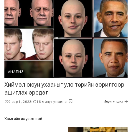
АНАЛИЗ
Хиймэл оюун ухааныг улс төрийн зорилгоор
ашиглах эрсдэл
9 сар 1, 2023
18 минут уншина
Илүүг унших
Хамгийн их үзэлттэй