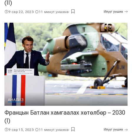
(II)
9 сар 22, 2023
11 минут уншина
Илүүг унших
АНАЛИЗ
Францын Батлан хамгаалах хөтөлбөр – 2030
(I)
9 сар 15, 2023
11 минут уншина
Илүүг унших