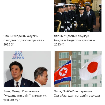
Японы Үндэсний аюулгүй
Японы Үндэсний аюулгүй
байдлын бодлогын хувьсал –
байдлын бодлогын хувьсал –
2023 (II)
2023 (I)
Япон, Өмнөд Солонгосын
Япон, БНАСАУ-ын харилцаа:
“худалдааны дайн”: хямрал уу,
Хулгайлагдсан иргэдийн асуудал
үзэгдэл үү?