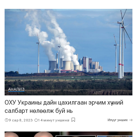
АНАЛИЗ
ОХУ Украины дайн цахилгаан эрчим хүчний
салбарт нөлөөлж буй нь
9 сар 8, 2023
14 минут уншина
Илүүг унших