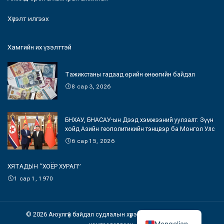
Хүсэлт илгээх
Хамгийн их үзэлттэй
Тажикстаны гадаад өрийн өнөөгийн байдал
8 сар 3, 2026
БНХАУ, БНАСАУ-ын Дээд хэмжээний уулзалт: Зүүн
хойд Азийн геополитикийн тэнцвэр ба Монгол Улс
6 сар 15, 2026
ХЯТАДЫН “ХОЁР ХУРАЛ”
1 сар 1, 1970
© 2026 Аюулгүй байдал судлалын хүрээлэн. Бүх эрх хуулиар
Mongolian