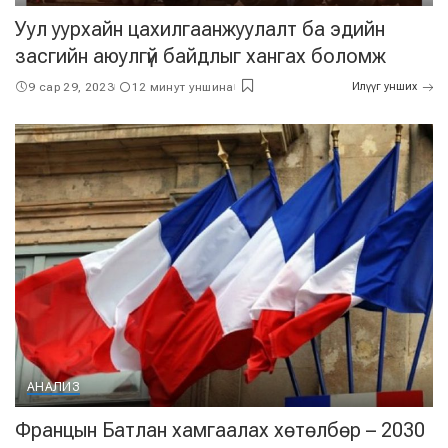
Уул уурхайн цахилгаанжуулалт ба эдийн
засгийн аюулгүй байдлыг хангах боломж
9 сар 29, 2023
12 минут уншина
Илүүг унших
АНАЛИЗ
Францын Батлан хамгаалах хөтөлбөр – 2030