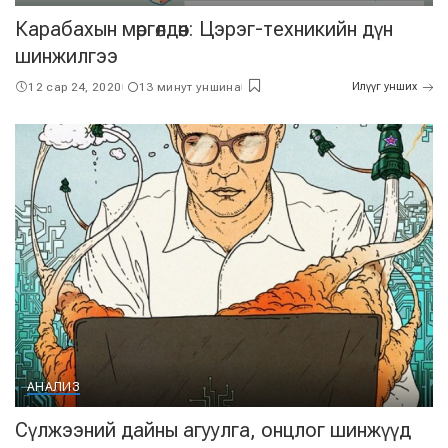
Карабахын мөргөлдөөн: Цэрэг-техникийн дүн
шинжилгээ
12 сар 24, 2020
13 минут уншина
Илүүг унших
АНАЛИЗ
Сүлжээний дайны агуулга, онцлог шинжүүд