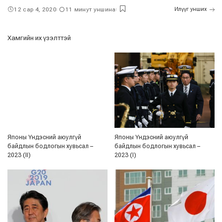
12 сар 4, 2020
11 минут уншина
Илүүг унших
Хамгийн их үзэлттэй
Японы Үндэсний аюулгүй
Японы Үндэсний аюулгүй
байдлын бодлогын хувьсал –
байдлын бодлогын хувьсал –
2023 (II)
2023 (I)