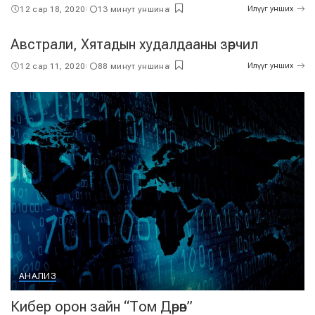
12 сар 18, 2020
13 минут уншина
Илүүг унших
Австрали, Хятадын худалдааны зөрчил
12 сар 11, 2020
88 минут уншина
Илүүг унших
АНАЛИЗ
Кибер орон зайн “Том Дөрөв”