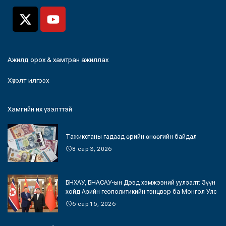
Ажилд орох & хамтран ажиллах
Хүсэлт илгээх
Хамгийн их үзэлттэй
Тажикстаны гадаад өрийн өнөөгийн байдал
8 сар 3, 2026
БНХАУ, БНАСАУ-ын Дээд хэмжээний уулзалт: Зүүн
хойд Азийн геополитикийн тэнцвэр ба Монгол Улс
6 сар 15, 2026