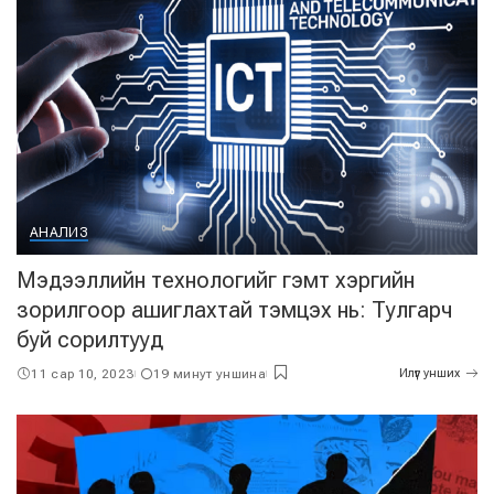
АНАЛИЗ
Мэдээллийн технологийг гэмт хэргийн
зорилгоор ашиглахтай тэмцэх нь: Тулгарч
буй сорилтууд
11 сар 10, 2023
19 минут уншина
Илүүг унших