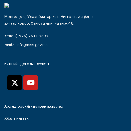
Монгол улс, Улаанбаатар хот, Чингэлтэй дүүрэг, 5
дугаар хороо, Самбуугийн гудамж-18.
Утас:
(+976) 7611-9899
Мэйл:
info@niss.gov.mn
Биднийг дагахыг хүсвэл
Ажилд орох & хамтран ажиллах
Хүсэлт илгээх