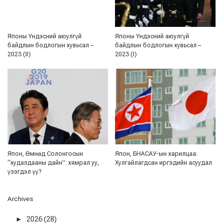
Японы Үндэсний аюулгүй
Японы Үндэсний аюулгүй
байдлын бодлогын хувьсал –
байдлын бодлогын хувьсал –
2023 (II)
2023 (I)
Япон, Өмнөд Солонгосын
Япон, БНАСАУ-ын харилцаа:
“худалдааны дайн”: хямрал уу,
Хулгайлагдсан иргэдийн асуудал
үзэгдэл үү?
Archives
►
2026 (28)