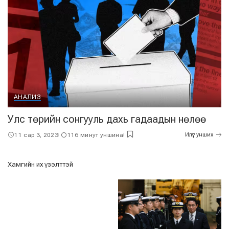
АНАЛИЗ
Улс төрийн сонгууль дахь гадаадын нөлөө
11 сар 3, 2023
116 минут уншина
Илүүг унших
Хамгийн их үзэлттэй