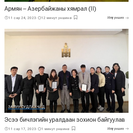
Армян – Азербайжаны хямрал (II)
11 сар 24, 2023
12 минут уншина
Илүүг унших
ЗАЛУУ СУДЛААЧИД
Эсээ бичлэгийн уралдаан зохион байгуулав
11 сар 17, 2023
1 минут уншина
Илүүг унших