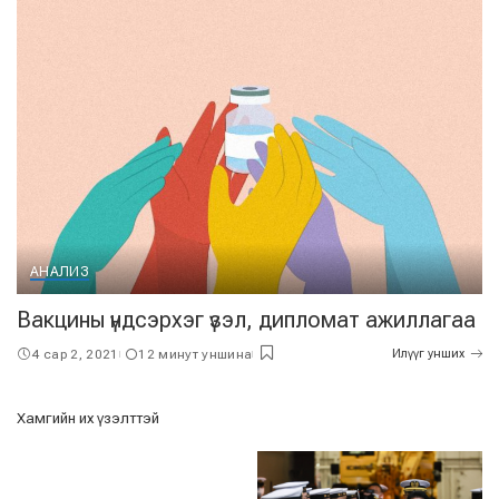
АНАЛИЗ
Вакцины үндсэрхэг үзэл, дипломат ажиллагаа
4 сар 2, 2021
12 минут уншина
Илүүг унших
Хамгийн их үзэлттэй