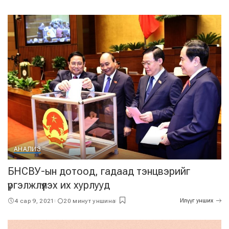
АНАЛИЗ
БНСВУ-ын дотоод, гадаад тэнцвэрийг
үргэлжлүүлэх их хурлууд
4 сар 9, 2021
20 минут уншина
Илүүг унших