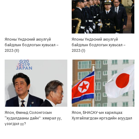
Японы Үндэсний аюулгүй
Японы Үндэсний аюулгүй
байдлын бодлогын хувьсал –
байдлын бодлогын хувьсал –
2023 (II)
2023 (I)
Япон, Өмнөд Солонгосын
Япон, БНАСАУ-ын харилцаа:
“худалдааны дайн”: хямрал уу,
Хулгайлагдсан иргэдийн асуудал
үзэгдэл үү?