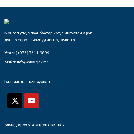
Монгол улс, Улаанбаатар хот, Чингэлтэй дүүрэг, 5
дугаар хороо, Самбуугийн гудамж-18.
Утас:
(+976) 7611-9899
Мэйл:
info@niss.gov.mn
Биднийг дагахыг хүсвэл
Ажилд орох & хамтран ажиллах