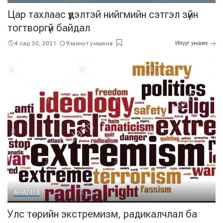
Цар тахлаас үүдэлтэй нийгмийн сэтгэл зүйн
тогтворгүй байдал
4 сар 30, 2021
9 минут уншина
Илүүг унших
АНАЛИЗ
Улс төрийн экстремизм, радикалчлал ба