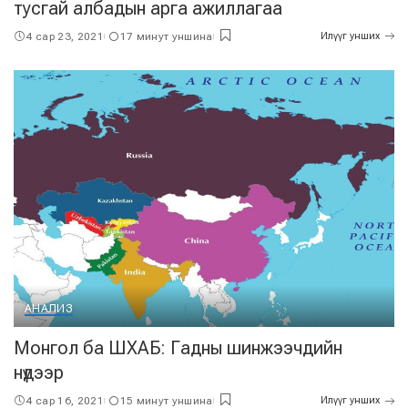
тусгай албадын арга ажиллагаа
4 сар 23, 2021
17 минут уншина
Илүүг унших
АНАЛИЗ
Монгол ба ШХАБ: Гадны шинжээчдийн
нүдээр
4 сар 16, 2021
15 минут уншина
Илүүг унших