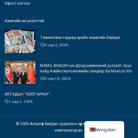
Хүсэлт илгээх
Хамгийн их үзэлттэй
Тажикстаны гадаад өрийн өнөөгийн байдал
8 сар 3, 2026
БНХАУ, БНАСАУ-ын Дээд хэмжээний уулзалт: Зүүн
хойд Азийн геополитикийн тэнцвэр ба Монгол Улс
6 сар 15, 2026
ХЯТАДЫН “ХОЁР ХУРАЛ”
1 сар 1, 1970
© 2026 Аюулгүй байдал судлалын хүрээлэн. Бүх эрх хуулиар
Mongolian
хамгаалагдсан.