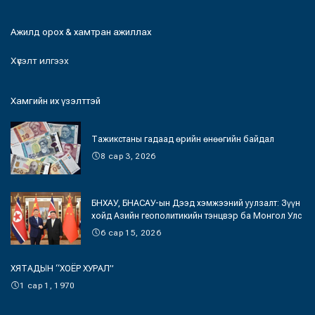
Ажилд орох & хамтран ажиллах
Хүсэлт илгээх
Хамгийн их үзэлттэй
Тажикстаны гадаад өрийн өнөөгийн байдал
8 сар 3, 2026
БНХАУ, БНАСАУ-ын Дээд хэмжээний уулзалт: Зүүн
хойд Азийн геополитикийн тэнцвэр ба Монгол Улс
6 сар 15, 2026
ХЯТАДЫН “ХОЁР ХУРАЛ”
1 сар 1, 1970