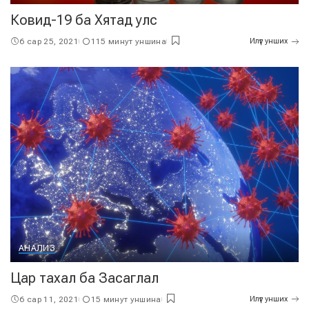
Ковид-19 ба Хятад улс
6 сар 25, 2021
115 минут уншина
Илүүг унших
АНАЛИЗ
Цар тахал ба Засаглал
6 сар 11, 2021
15 минут уншина
Илүүг унших