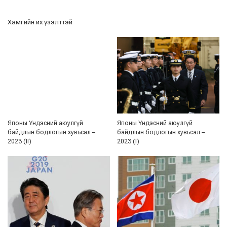
Хамгийн их үзэлттэй
Японы Үндэсний аюулгүй
Японы Үндэсний аюулгүй
байдлын бодлогын хувьсал –
байдлын бодлогын хувьсал –
2023 (II)
2023 (I)