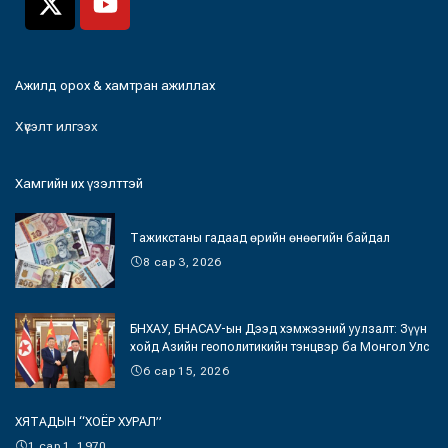
Ажилд орох & хамтран ажиллах
Хүсэлт илгээх
Хамгийн их үзэлттэй
Тажикстаны гадаад өрийн өнөөгийн байдал
8 сар 3, 2026
БНХАУ, БНАСАУ-ын Дээд хэмжээний уулзалт: Зүүн
хойд Азийн геополитикийн тэнцвэр ба Монгол Улс
6 сар 15, 2026
ХЯТАДЫН “ХОЁР ХУРАЛ”
1 сар 1, 1970