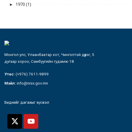
►
1970 (1)
Монгол улс, Улаанбаатар хот, Чингэлтэй дүүрэг, 5
дугаар хороо, Самбуугийн гудамж-18.
Утас:
(+976) 7611-9899
Мэйл:
info@niss.gov.mn
Биднийг дагахыг хүсвэл