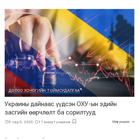
ДОЛОО ХОНОГИЙН ТОЙМ
СУДАЛГАА
Украины дайнаас үүдсэн ОХУ-ын эдийн
засгийн өөрчлөлт ба сорилтууд
5 сар 5, 2025
11 минут уншина
Илүүг унших