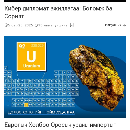
Кибер дипломат ажиллагаа: Боломж ба
Сорилт
5 сар 28, 2025
13 минут уншина
Илүүг унших
ДОЛОО ХОНОГИЙН ТОЙМ
СУДАЛГАА
Европын Холбоо Оросын ураны импортыг