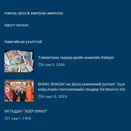
Ажилд орох & хамтран ажиллах
Хүсэлт илгээх
Хамгийн их үзэлттэй
Тажикстаны гадаад өрийн өнөөгийн байдал
8 сар 3, 2026
БНХАУ, БНАСАУ-ын Дээд хэмжээний уулзалт: Зүүн
хойд Азийн геополитикийн тэнцвэр ба Монгол Улс
6 сар 15, 2026
ХЯТАДЫН “ХОЁР ХУРАЛ”
1 сар 1, 1970