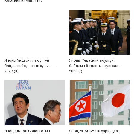
Хамгийн их үзэлттэй
Японы Үндэсний аюулгүй
Японы Үндэсний аюулгүй
байдлын бодлогын хувьсал –
байдлын бодлогын хувьсал –
2023 (II)
2023 (I)
Япон, Өмнөд Солонгосын
Япон, БНАСАУ-ын харилцаа: