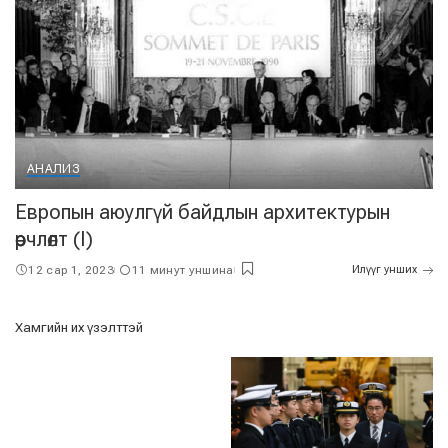
АНАЛИЗ
Европын аюулгүй байдлын архитектурын
өөрчлөлт (I)
12 сар 1, 2023
11 минут уншина
Илүүг унших
Хамгийн их үзэлттэй