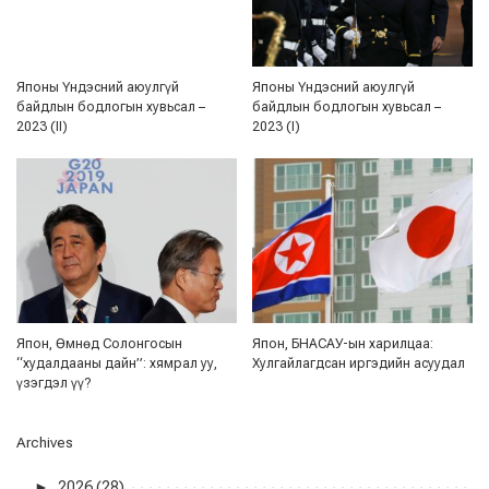
Японы Үндэсний аюулгүй
Японы Үндэсний аюулгүй
байдлын бодлогын хувьсал –
байдлын бодлогын хувьсал –
2023 (II)
2023 (I)
Япон, Өмнөд Солонгосын
Япон, БНАСАУ-ын харилцаа:
“худалдааны дайн”: хямрал уу,
Хулгайлагдсан иргэдийн асуудал
үзэгдэл үү?
Archives
►
2026 (28)