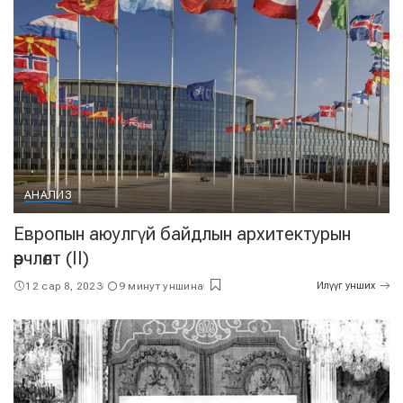
АНАЛИЗ
Европын аюулгүй байдлын архитектурын
өөрчлөлт (II)
12 сар 8, 2023
9 минут уншина
Илүүг унших