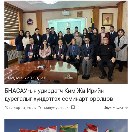
МЭДЭЭ, ҮЙЛ ЯВДАЛ
БНАСАУ-ын удирдагч Ким Жөн Ирийн
дурсгалыг хүндэтгэх семинарт оролцов
12 сар 14, 2023
1 минут уншина
Илүүг унших