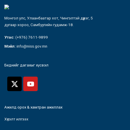
Монгол улс, Улаанбаатар хот, Чингэлтэй дүүрэг, 5
дугаар хороо, Самбуугийн гудамж-18.
Утас:
(+976) 7611-9899
Мэйл:
info@niss.gov.mn
Биднийг дагахыг хүсвэл
Ажилд орох & хамтран ажиллах
Хүсэлт илгээх