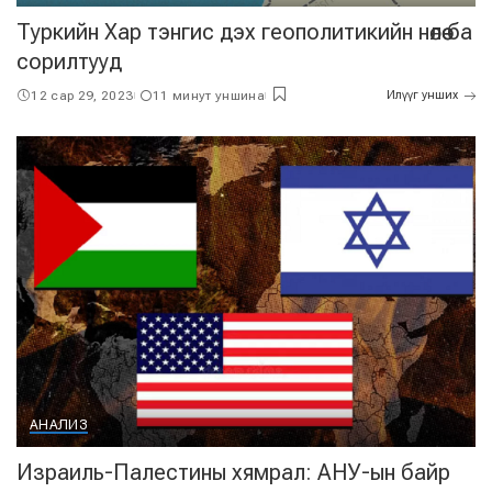
Туркийн Хар тэнгис дэх геополитикийн нөлөө ба
сорилтууд
12 сар 29, 2023
11 минут уншина
Илүүг унших
АНАЛИЗ
Израиль-Палестины хямрал: АНУ-ын байр