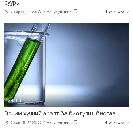
суурь
12 сар 22, 2023
16 минут уншина
Илүүг унших
АНАЛИЗ
Эрчим хүчний эрэлт ба биотүлш, биогаз
12 сар 15, 2023
12 минут уншина
Илүүг унших