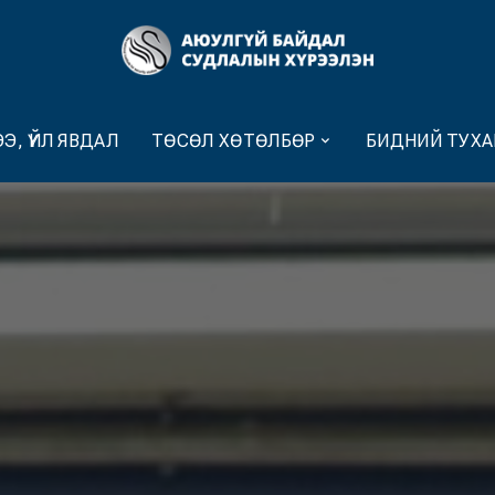
Э, ҮЙЛ ЯВДАЛ
ТӨСӨЛ ХӨТӨЛБӨР
БИДНИЙ ТУХА