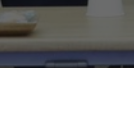
АБСХ-ийн төлөөлөгчид БНСУ-ы
хоёр талын уулзалт хийв.
Дараагийн
мэдээг унших
Монгол Улсын Аюулгүй ба
Найрамдах Солонгос Улсы
(ҮАБСХ) хооронд 2026 оны