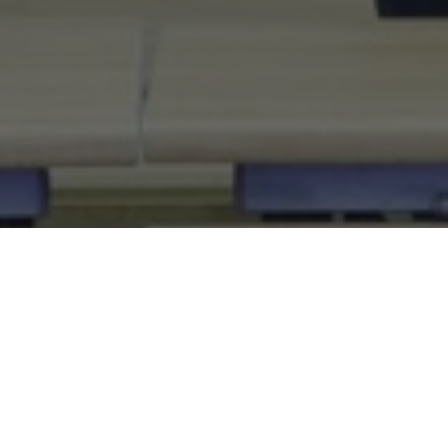
н ҮАБСХ (Institute for National Security Strategy)–тэй
йдал судлалын хүрээлэн (АБСХ) болон Бүгд
н Үндэсний аюулгүй байдлын стратегийн хүрээлэн
 3 дугаар сарын 17-ны өдөр хоёр талын уулзалт боллоо.