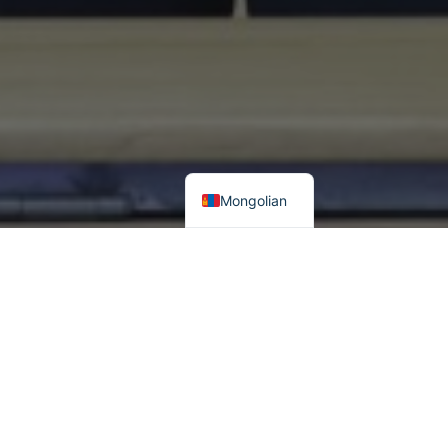
Mongolian
Хамгийн их үзэлттэй