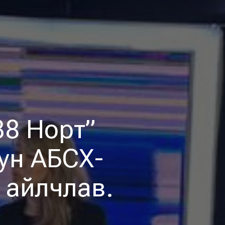
38 Норт”
ун АБСХ-
 айлчлав.