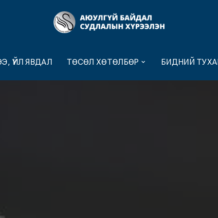
Э, ҮЙЛ ЯВДАЛ
ТӨСӨЛ ХӨТӨЛБӨР
БИДНИЙ ТУХА