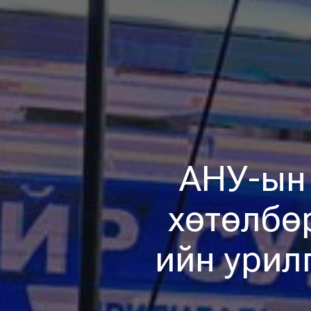
АНУ-ын 
хөтөлбө
ийн урил