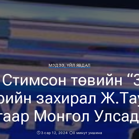
МЭДЭЭ, ҮЙЛ ЯВДАЛ
Стимсон төвийн “
рийн захирал Ж.Та
гаар Монгол Улсад
3 сар 12, 2024
0 минут уншина