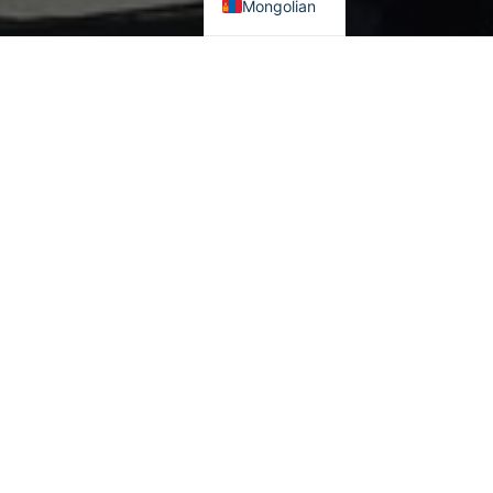
Mongolian
Хамгийн их үзэлттэй
Японы Үндэсний аюулгүй
Японы Үндэсний аюулгүй
байдлын бодлогын
байдлын бодлогын
хувьсал – 2023 (II)
хувьсал – 2023 (I)