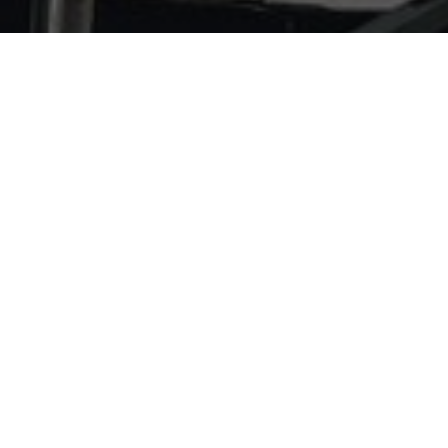
АНУ-ын Стимсон төвийн “38
байгууллагын хамтын ажи
Дараагийн
мэдээг унших
тэй хэрэгжүүлэх академи
айлчлалын хугацаанд зал
телевизэд ярилцлага өгөв.
3 сар 17, 2026
Фэйсбүүк дээр ху
ХУВААЛЦАХ