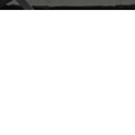
 Норт” хөтөлбөрийн захирал хатагтай Женни Таун хоёр
ллагааны хүрээнд Улаанбаатар хотод айлчилж, АБСХ-
к солилцооны талаар санал солилцов. Тэрбээр
уу судлаачидтай уулзаж, Блүүмбэрг болон Парламент
ваалцах
Твиттер дээр хуваалцах