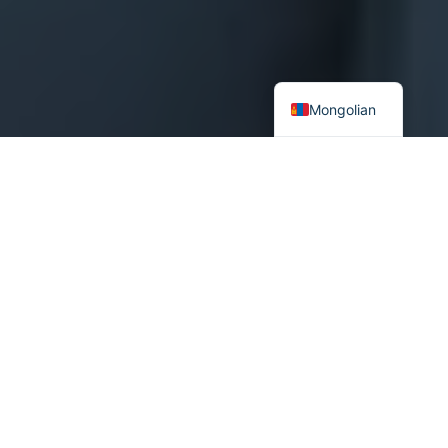
Mongolian
Contents
Орчин үеийн технологийн хүрээнд хиймэл оюун ухааны
аюулгүй байдал, ёс зүйн тодорхойлолтыг авч үзэх нь
Хиймэл оюун ухаан, аюулгүй байдал, ёс зүйн
асуудлуудын огтлолцлыг авч үзэхийн ач холбогдол
“Хүний амь эрсдэх нөхцөл байдал хэзээ ч магадлал, код эвсэл
аль нэг корпорацийн ашиг сонирхлоор шийдэгдэх ёсгүй” НҮБ-