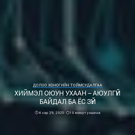
ДОЛОО ХОНОГИЙН ТОЙМ
СУДАЛГАА
ХИЙМЭЛ ОЮУН УХААН – АЮУЛГҮЙ
БАЙДАЛ БА ЁС ЗҮЙ
4 сар 29, 2025
10 минут уншина