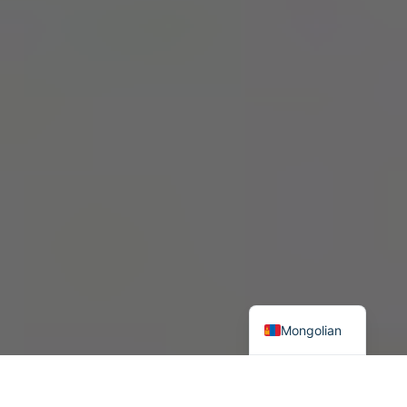
Mongolian
Казахстан Евроазийн ложистикийн чухал тоглогч болох