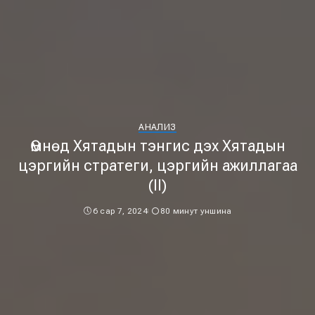
АНАЛИЗ
Өмнөд Хятадын тэнгис дэх Хятадын
цэргийн стратеги, цэргийн ажиллагаа
(II)
6 сар 7, 2024
80 минут уншина