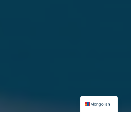
Mongolian
ОХУ Украин улсад халдан довтолсныг буруутган өрнөдийн