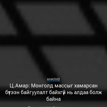
АНАЛИЗ
Ц.Амар: Монголд массыг хамарсан
бүтээн байгуулалт байхгүй нь алдаа болж
байна