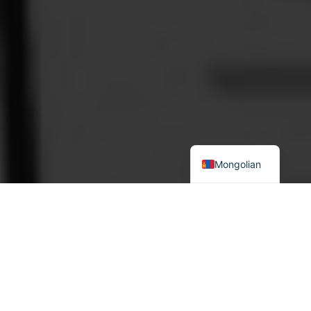
Mongolian
Аюулгүй байдлын судлалын хүрээлэнгийн судлаач
Ц.Амарын “Өдрийн сонин”-д өгсөн ярилцлага
-Өнөөдөр манай улсын эдийн засгийн аюулгүй байдал
ямар байна вэ?
-Ардчилсан нийгэмд шилжсэнээс хойш манай улсад гурван