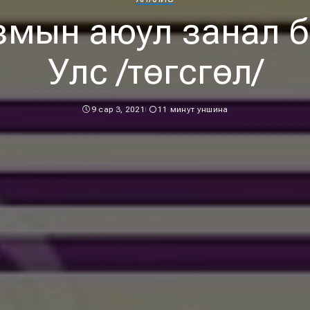
змын аюул занал б
Улс /төгсгөл/
9 сар 3, 2021
11 минут уншина