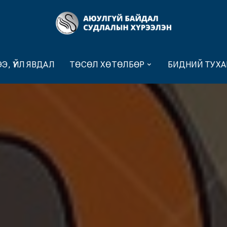
Э, ҮЙЛ ЯВДАЛ
ТӨСӨЛ ХӨТӨЛБӨР
БИДНИЙ ТУХА