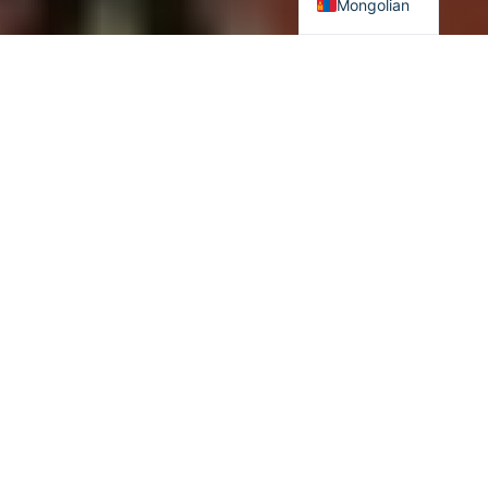
Mongolian
“Цаг үеийн парадигм”
Одоогоос
жил гаруйн өмнө, “Олон улсын удирдлагын
шинэчлэлийн төв” хэмээх судалгааны байгууллагаас эрхлэн
гаргадаг эрдэм шинжилгээний бичгийн 2017 оны 7 дугаар
сарын 135 дугаартай эмхтгэлд Харолд Жэймс
“Даяаршлыг
ухраах явдал дэлхий даяарын сорилт болох нь”
(
“
Deglobalization as a Global Challenge”
) хэмээх өгүүлэл
нийтлэгджээ. Энэ өгүүллийн агуулга, түүнийг тусгасан
гарчгаар бидний аж төрж буй энэ цаг үеийн парадигм
уншигдаж байна. ХХ зууны төгсгөлийн арван жил, XXI зууны
эхний арван нийт хорин жил бүхэлдээ даяаршлын төгс
ялалтын тухай уриа лоозон, түүнийг “шинжлэх ухаанч”
хэлбэрээр илэрхийлсэн судалгааны олон арван бүтээлээр
“бялхаж” байлаа. Магадгүй эдгээрийн анхдагч нь Франсис
Фукуямагийн “Түүхийн төгсгөл”-өөр зөгнөсөн улс төрийн либерал
ардчилал, олон улсын харилцааны либерал-