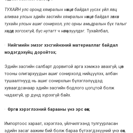
ТУХАЙН
улс оронд хямралын нөхцөл байдал үүсэх үйл явц
аливаа улсын эдийн засгийн хямралын нөхцөл байдал зөвхөн
тухайн улсын ашиг сонирхол, улс орны амьдралын бүх талыг
хөндөөд зогсохгүй, бүс нутагт ч нөлөө үзүүлдэг.
Тухайлбал,
·
Н
ийгмийн эмзэг хэсгийнхний материаллаг байдал
мэдэгдэхүйц доройтох;
Эдийн засгийн салбарт дорвитой арга хэмжээ авахгүй, цөөн
тооны олигархуудын ашиг сонирхолд нийцүүлэх, албан
тушаалтнууд нь ашиг сонирхлын бүлэглэлүүдэд
хуваагдсанаар эдийн засгийн бодлого цогцтой болж
чадахгүй, үр дүнд хүрэхгүй байх.
·
Өргөн хэрэглээний барааны үнэ эрс өсөх;
Импортоос хараат, хэрэглээ, үйлчилгээнд тулгуурласан
эдийн засаг аажим бий болж бараа бүтээгдэхүүний үнэ өсөх,