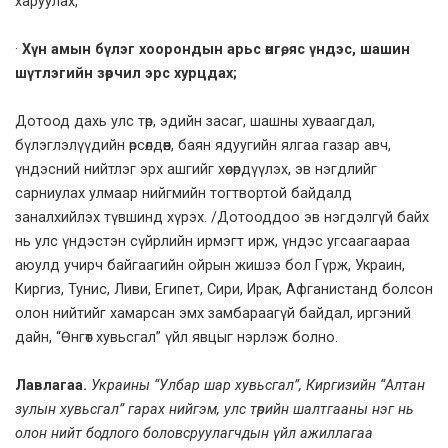
харуулах,
·
Хүн амын бүлэг хоорондын арьс өнгө, яс үндэс, шашин
шүтлэгийн зөрчил эрс хурцдах;
Дотоод дахь улс төр, эдийн засаг, шашны хуваагдал,
бүлэглэлүүдийн өрсөлдөөн, баян ядуугийн ялгаа газар авч,
үндэсний нийтлэг эрх ашгийг хөсөрдүүлэх, эв нэгдлийг
сарниулах улмаар нийгмийн тогтвортой байдалд
заналхийлэх түвшинд хүрэх. /Дотооддоо эв нэгдэлгүй байх
нь улс үндэстэн сүйрлийн ирмэгт ирж, үндэс угсаагаараа
аюулд учирч байгаагийн ойрын жишээ бол Гүрж, Украин,
Киргиз, Тунис, Ливи, Египет, Сири, Ирак, Афганистанд болсон
олон нийтийг хамарсан эмх замбараагүй байдал, иргэний
дайн, “Өнгөт хувьсгал” үйл явцыг нэрлэж болно.
Лавлагаа.
Украины “Улбар шар хувьсгал”, Киргизийн “Алтан
зулын хувьсгал” гарах нийгэм, улс төрийн шалтгааны нэг нь
олон нийт бодлого боловсруулагчдын үйл ажиллагаа