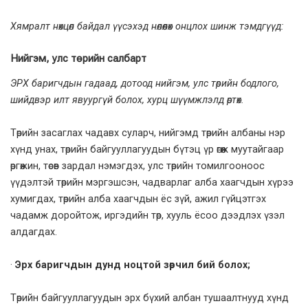
Хямралт нөхцөл байдал үүсэхэд нөлөөлөх онцлох шинж тэмдгүүд:
Нийгэм, улс төрийн салбарт
ЭРХ баригчдын гадаад, дотоод нийгэм, улс төрийн бодлого,
шийдвэр илт явуургүй болох, хурц шүүмжлэлд өртөх.
Төрийн засаглах чадавх суларч, нийгэмд төрийн албаны нэр
хүнд унах, төрийн байгууллагуудын бүтэц үр өгөөж муутайгаар
өргөжин, төсөв зардал нэмэгдэх, улс төрийн томилгооноос
үүдэлтэй төрийн мэргэшсэн, чадварлаг алба хаагчдын хүрээ
хумигдах, төрийн алба хаагчдын ёс зүй, ажил гүйцэтгэх
чадамж доройтож, иргэдийн төр, хууль ёсоо дээдлэх үзэл
алдагдах.
·
Эрх баригчдын дунд ноцтой зөрчил бий болох;
Төрийн байгууллагуудын эрх бүхий албан тушаалтнууд хүнд