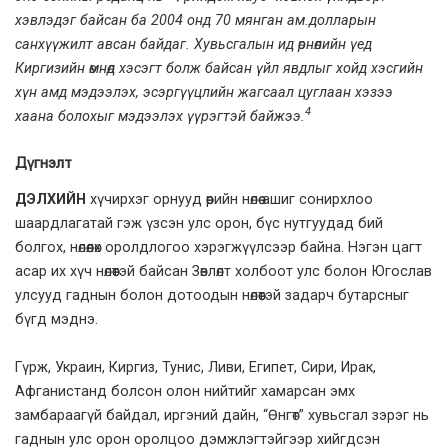
хэвлэдэг байсан ба 2004 онд 70 мянган ам.долларын
санхүүжилт авсан байдаг. Хувьсгалын ид өрнөлийн үед
Киргизийн өмнөд хэсэгт болж байсан үйл явдлыг хойд хэсгийн
хүн амд мэдээлэх, эсэргүүцлийн жагсаал цуглаан хэзээ
4
хаана болохыг мэдээлэх үүрэгтэй байжээ.
Дүгнэлт
ДЭЛХИЙН
хүчирхэг орнууд өөрийн нөлөө ашиг сонирхлоо
шаардлагатай гэж үзсэн улс орон, бүс нутгуудад бий
болгох, нөлөөлөх оролдлогоо хэрэгжүүлсээр байна. Нэгэн цагт
асар их хүч нөлөөтэй байсан Зөвлөлт холбоот улс болон Югослав
улсууд гаднын болон дотоодын нөлөөтэй задарч бутарсныг
бүгд мэднэ.
Гүрж, Украин, Киргиз, Тунис, Ливи, Египет, Сири, Ирак,
Афганистанд болсон олон нийтийг хамарсан эмх
замбараагүй байдал, иргэний дайн, “Өнгөт” хувьсгал зэрэг нь
гаднын улс орон оролцоо дэмжлэгтэйгээр хийгдсэн