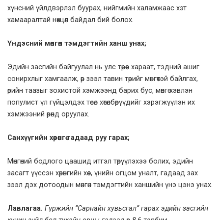
хүнсний үйлдвэрлэл буурах, нийгмийн халамжаас хэт
хамааралтай нөхцөл байдал бий болох.
Үндэсний мөнгөн тэмдэгтийн ханш унах;
Эдийн засгийн байгуулал нь улс төрөөс хараат, тэдний ашиг
сонирхлыг хамгаалж, өр зээл тавин төрийг мөнгөтэй байлгах,
өрийн таазыг зохистой хэмжээнд барих бус, мөнгө хэвлэн
популист үл гүйцэлдэх төсөл хөтөлбөрүүдийг хэрэгжүүлэн их
хэмжээний өрөнд оруулах.
Санхүүгийн хөрөнгө гадаад руу гарах;
Мөнгөний бодлого цаашид итгэл төрүүлэхээ болих, эдийн
засагт үүссэн хөрөнгийн хөөс, үнийн огцом уналт, гадаад зах
зээл дэх дотоодын мөнгөн тэмдэгтийн ханшийн үнэ цэнэ унах.
Лавлагаа.
Гүржийн “Сарнайн хувьсгал”
гарах эдийн засгийн