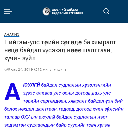
АНАЛИЗ
Нийгэм-улс төрийн сөргөлдөөн ба хямралт
нөхцөл байдал үүсэхэд нөлөөлөх шалтгаан,
хүчин зүйл
9 сар 24, 2019
12 минут уншина
А
ЮУЛГҮЙ
байдал судлалын хүрээлэнгийн
зүгээс аливаа улс орны дотоод дахь улс
төрийн сөргөлдөөн, хямралт байдал үүсэн бий
болох нөхцөл шалтгаан, гадаад, дотоод хүчин зүйлсийн
талаар ОХУ-ын аюулгүй байдал судлалын нэрт
эрдэмтэн судлаачдын байр суурийг товч хүргэж