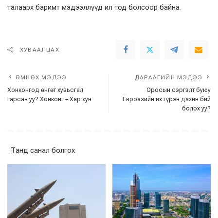
талаарх баримт мэдээллүүд ил тод болсоор байна.
ХУВААЛЦАХ
ӨМНӨХ МЭДЭЭ
ДАРААГИЙН МЭДЭЭ
Хонконгод өнгөт хувьсгал
Оросын сэргэлт буюу
гарсан уу? Хонконг – Хар хун
Евроазийн их гүрэн дахин бий
болох уу?
Танд санал болгох