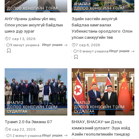
АНАЛИЗ
ДОЛОО ХОНОГИЙН ТОЙМ
ДОЛОО ХОНОГИЙН ТОЙМ
АНУ-Ираны дайны үйл явц:
Эдийн засгийн аюулгүй
Олон улсын аюулгүй байдлын
байдлаа хамгаалах
шинэ дүр зураг
Узбекистаны оролдлого: Олон
улсын санхүүгийн төв
7 сар 13, 2026
9 минут уншина
Илүүг унших
7 сар 6, 2026
10 минут уншина
Илүүг унших
АНАЛИЗ
АНАЛИЗ
ДОЛОО ХОНОГИЙН ТОЙМ
ДОЛОО ХОНОГИЙН ТОЙМ
СУДАЛГАА
СУДАЛГАА
Трамп 2.0 ба Эвианы G7
БНХАУ, БНАСАУ-ын Дээд
хэмжээний уулзалт: Зүүн хойд
6 сар 22, 2026
Азийн геополитикийн тэнцвэр
12 минут уншина
Илүүг унших