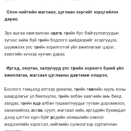
·
Олон нийтийн жагсаал, цуглаан зэргийг хэрцгийлэх
дарах;
Эрх ашгаа хамгаалсан хөдөлгөөн, төрийн бус байгууллагуудын
зүгээс хийж буй төрийн бодлого шийдвэрийг эсэргүүцэх,
шүүмжлэх улс төрийн зорилготой үйл ажиллагааг цэрэг,
зэвсгийн хүчээр нухчин дарах.
·
Иргэд, оюутан, залуучууд улс төрийн зорилго бүхий үйл
ажиллагаа, жагсаал цуглааны давтамж олшрох;
Бослого тэмцэлд илтээр уриалах, төрийн төлөөллийн хууль ёсны
шаардлагыг үл биелүүлэх, төрийн албан хаагчийн амь биед
халдах, төрийн өндөр албан тушаалтнуудыг гутаан доромжлох,
заналхийлэх, өлсгөлөн, суулт, жагсаал хийх, иргэдийн бухимдал
дээд цэгтээ хүрч буйг өөрсдийн эзэмшлийн хэвлэл
мэдээллийн хэрэгсэл, нийгмийн сүлжээгээр сурталчлан