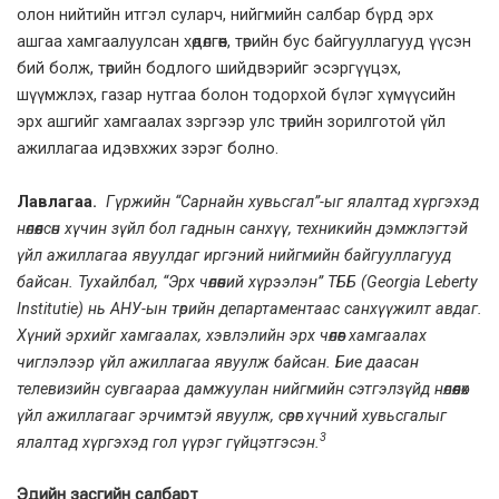
олон нийтийн итгэл суларч, нийгмийн салбар бүрд эрх
ашгаа хамгаалуулсан хөдөлгөөн, төрийн бус байгууллагууд үүсэн
бий болж, төрийн бодлого шийдвэрийг эсэргүүцэх,
шүүмжлэх, газар нутгаа болон тодорхой бүлэг хүмүүсийн
эрх ашгийг хамгаалах зэргээр улс төрийн зорилготой үйл
ажиллагаа идэвхжих зэрэг болно.
Лавлагаа.
Гүржийн “Сарнайн хувьсгал”-ыг ялалтад хүргэхэд
нөлөөлсөн хүчин зүйл бол гаднын санхүү, техникийн дэмжлэгтэй
үйл ажиллагаа явуулдаг иргэний нийгмийн байгууллагууд
байсан. Тухайлбал,
“Эрх чөлөөний хүрээлэн” ТББ
(Georgia Leberty
Institutie) нь АНУ-ын төрийн департаментаас санхүүжилт авдаг.
Хүний эрхийг хамгаалах, хэвлэлийн эрх чөлөөг хамгаалах
чиглэлээр үйл ажиллагаа явуулж байсан. Бие даасан
телевизийн сувгаараа дамжуулан нийгмийн сэтгэлзүйд нөлөөлөх
үйл ажиллагааг эрчимтэй явуулж, сөрөг хүчний хувьсгалыг
3
ялалтад хүргэхэд гол үүрэг гүйцэтгэсэн.
Эдийн засгийн салбарт