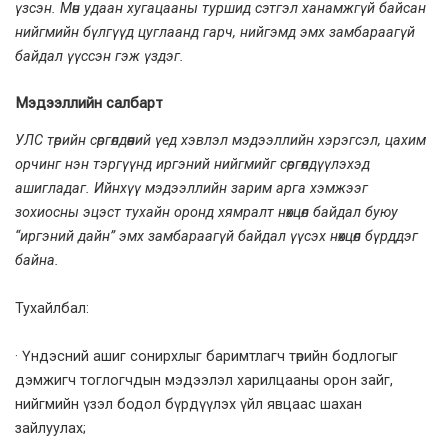
үзсэн. Мөн удаан хугацааны туршид сэтгэл ханамжгүй байсан
нийгмийн бүлгүүд цуглаанд гарч, нийгэмд эмх замбараагүй
байдал үүссэн гэж үздэг.
Мэдээллийн салбарт
УЛС
төрийн сөргөлдөөний үед хэвлэл мэдээллийн хэрэгсэл, цахим
орчинг нэн тэргүүнд иргэний нийгмийг сөргөлдүүлэхэд
ашигладаг. Ийнхүү мэдээллийн зарим арга хэмжээг
зохиосны эцэст тухайн оронд хямралт нөхцөл байдал буюу
“иргэний дайн” эмх замбараагүй байдал үүсэх нөхцөл бүрддэг
байна.
Тухайлбал:
· Үндэсний ашиг сонирхлыг баримтлагч төрийн бодлогыг
дэмжигч тоглогчдын мэдээлэл харилцааны орон зайг,
нийгмийн үзэл бодол бүрдүүлэх үйл явцаас шахан
зайлуулах;