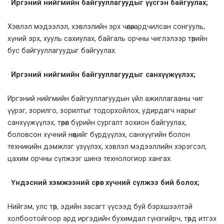
·
Иргэний нийгмийн байгууллагуудыг үүсгэн байгуулах;
Хэвлэл мэдээлэл, хэвлэлийн эрх чөлөө, ардчилсан сонгууль,
хүний эрх, хууль сахиулах, байгаль орчны чиглэлээр төрийн
бус байгууллагуудыг байгуулах.
·
Иргэний нийгмийн байгууллагуудыг санхүүжүүлэх;
Иргэний нийгмийн байгууллагуудын үйл ажиллагааны чиг
үүрэг, зорилго, зорилтыг тодорхойлох, удирдагч нарыг
санхүүжүүлэх, төрөл бүрийн сургалт зохион байгуулах,
боловсон хүчний нөөцийг бүрдүүлэх, санхүүгийн болон
техникийн дэмжлэг үзүүлэх, хэвлэл мэдээллийн хэрэгсэл,
цахим орчны сүлжээг шинэ технологиор хангах.
·
Үндэсний хэмжээний сөрөг хүчний сүлжээ бий болох;
Нийгэм, улс төр, эдийн засагт үүсээд буй бэрхшээлтэй
холбоотойгоор ард иргэдийн бухимдал гүнзгийрч, төрд итгэх