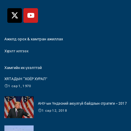
Ажилд орох & хамтран ажиллах
Хүсэлт илгээх
Хамгийн их үзэлттэй
ХЯТАДЫН “ХОЁР ХУРАЛ”
1 сар 1, 1970
АНУ-ын Үндэсний аюулгүй байдлын стратеги – 2017
1 сар 12, 2018