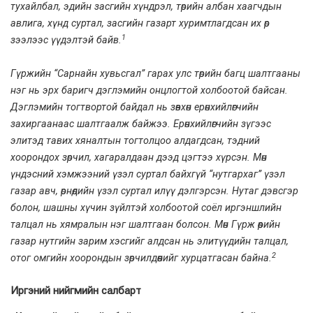
тухайлбал, эдийн засгийн хүндрэл, төрийн албан хаагчдын
авлига, хүнд суртал, засгийн газарт хуримтлагдсан их өр
1
зээлээс үүдэлтэй байв.
Гүржийн “Сарнайн хувьсгал”
гарах улс төрийн багц шалтгааны
нэг нь эрх баригч дэглэмийн онцлогтой холбоотой байсан.
Дэглэмийн тогтвортой байдал нь зөвхөн ерөнхийлөгчийн
захиргаанаас шалтгаалж байжээ. Ерөнхийлөгчийн зүгээс
элитэд тавих хяналтын тогтолцоо алдагдсан, тэдний
хоорондох зөрчил, хагаралдаан дээд цэгтээ хүрсэн. Мөн
үндэсний хэмжээний үзэл суртал байхгүй “нутгархаг” үзэл
газар авч, өрнөдийн үзэл суртал илүү дэлгэрсэн. Нутаг дэвсгэр
болон, шашны хүчин зүйлтэй холбоотой соёл иргэншлийн
талцал нь хямралын нэг шалтгаан болсон. Мөн Гүрж өөрийн
газар нутгийн зарим хэсгийг алдсан нь элитүүдийн талцал,
2
отог омгийн хоорондын зөрчилдөөнийг хурцатгасан байна.
Иргэний нийгмийн салбарт