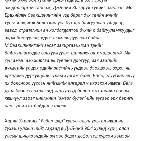
хүчин зүйл бол тухайн орны гадаад өр 8,6 тэрбум
ам.доллартай тэнцэж, ДНБ-ний 80 гаруй хувийг эзэлсэн. Мөн
Ерөнхийлөгч Саакшвилигийн үед бараг бүх төрийн өмчийг
хувьчилж, өмнөх Зөвлөлтийн үед бүтээн байгуулсан үйлдвэр,
завод, стратегийн ач холбогдолтой бүхий л байгууламжуудыг
зарж борлуулан, идэж шамшигдуулсан байна.
М.Саакшвилигийн засаг захиргааныхан төрийн
байгууллагуудаа санхүүжүүлж, цалинжуулах чадваргүй. Мөн
хүн амын амьжиргааны түвшин доогуур, зах зээлийн
өөрчлөлтийн үе дэх эдийн засгийн хүндрэл бэрхшээл, зэрэг нь
иргэдийн дургүйцлийг улам хүргэж байв. Баян, ядуугийн зөрүү
их болсноос үүссэн нийгмийн ялгарал ч ихээхэн нөлөөлсөн. Бага,
дунд бизнес эрхлэгчид, залуучууд болон тэтгэврийн насны
хөгшчүүл зэрэг нийгмийн “эмзэг бүлэг”-ийн зүгээс эрх баригч
нарт үл итгэх байдал ч нөлөөлсөн.
Харин Украины “Улбар шар” хувьсгалын урьтал нөхцөл нь
тухайн улсын нийт гадаад өр ДНБ-ний 90,4 хувьд хүрч, олон
улсын шинжээчдийн зүгээс бодит дефолтод хүрсэн хэмээн