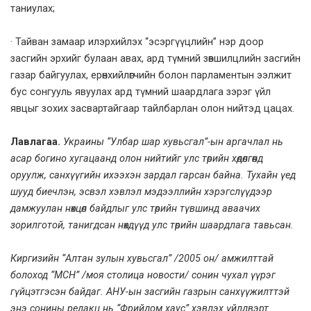
таниулах;
· Тайван замаар илэрхийлэх “эсэргүүцлийн” нэр доор
засгийн эрхийг булаан авах, ард түмний зөвшилцлийн засгийн
газар байгуулах, ерөнхийлөгчийн болон парламентын ээлжит
бус сонгууль явуулах ард түмний шаардлага зэрэг үйл
явцыг зохих засвартайгаар тайлбарлан олон нийтэд цацах.
Лавлагаа.
Украины “Улбар шар хувьсгал”-ын аргачлал нь
асар богино хугацаанд олон нийтийг улс төрийн хөдөлгөөнд
оруулж, санхүүгийн ихээхэн зардал гарсан байна. Тухайн үед
шууд биечлэн, эсвэл хэвлэл мэдээллийн хэрэгслүүдээр
дамжуулан нөхцөл байдлыг улс төрийн түвшинд аваачих
зорилготой, танигдсан нөхдүүд улс төрийн шаардлага тавьсан.
Киргизийн “Алтан зулын хувьсгал” /2005 он/ амжилттай
болоход “МСН” /моя столица новости/ сонин чухал үүрэг
гүйцэтгэсэн байдаг. АНУ-ын засгийн газрын санхүүжилттэй
энэ сонины редакц нь “Фрийдом хаус” хэвлэх үйлдвэрт