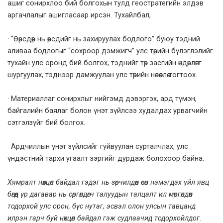
ашиг сонирхлоо бий болгохын тулд геостратегийн элдэв
аргачлалыг ашигласаар ирсэн. Тухайлбал,
· “Өөрсдөөр нь өөрсдийг нь захируулах бодлого” буюу тэдний
аливаа бодлогыг “сохроор дэмжигч” улс төрийн бүлэглэлийг
тухайн улс оронд бий болгох, тэднийг төр засгийн өндөрлөгт
шургуулах, тэднээр дамжуулан улс төрийн нөлөөллөө тогтоох.
· Материаллаг сонирхлыг нийгэмд дэвэргэх, ард түмэн,
байгалийн баялаг болон үнэт зүйлсээ худалдах урвагчийн
сэтгэлзүйг бий болгох.
· Ардчиллын үнэт зүйлсийг гуйвуулан сурталчлах, улс
үндэстний тархи угаалт зэргийг дурдаж болохоор байна.
Хямралт нөхцөл байдал
гэдэг нь зөрчилдөөн өсөн нэмэгдэх үйл явц
бөгөөд үр дагавар нь сөргөлдөгч талуудын талцалт ил мөргөлдөөн
тодорхой улс орон, бүс нутаг, эсвэл олон улсын тавцанд
илрэн гарч буй нөхцөл байдал гэж судлаачид тодорхойлдог.