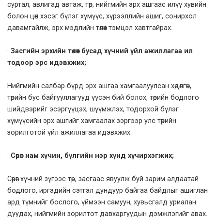
суртал, авлигад автаж, төр, нийгмийн эрх ашгаас илүү хувийн
болон цөөн хэсэг бүлэг хүмүүс, хүрээллийн ашиг, сонирхол
давамгайлж, эрх мэдлийн төлөөх тэмцэл хавтгайрах.
·
Засгийн эрхийн төлөөх бусад хүчний үйл ажиллагаа ил
тодоор эрс идэвхжих;
Нийгмийн салбар бүрд эрх ашгаа хамгаалуулсан хөдөлгөөн,
төрийн бус байгууллагууд үүсэн бий болох, төрийн бодлого
шийдвэрийг эсэргүүцэх, шүүмжлэх, тодорхой бүлэг
хүмүүсийн эрх ашгийг хамгаалах зэргээр улс төрийн
зорилготой үйл ажиллагаа идэвхжих.
·
Сөрөг нам хүчин, бүлгийн нэр хүнд хүчирхэгжих;
Сөрөг хүчний зүгээс төр, засгаас явуулж буй зарим алдаатай
бодлого, иргэдийн сэтгэл дундуур байгаа байдлыг ашиглан
ард түмнийг бослого, үймээн самуун, хувьсгалд уриалан
дуудах, нийгмийн зорилтот давхаргуудын дэмжлэгийг авах.