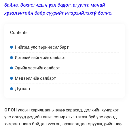
байна. Зохиогчдын үзэл бодол, агуулга манай
хүрээлэнгийн байр суурийг илэрхийлэхгүй болно.
Contents
Нийгэм, улс төрийн салбарт
Иргэний нийгмийн салбарт
Эдийн засгийн салбарт
Мэдээллийн салбарт
Дүгнэлт
О
ЛОН
улсын харилцааны өрнөлөөс харахад, дэлхийн хүчирхэг
улс орнууд өөрсдийн ашиг сонирхлыг татаж буй улс оронд
хямралт нөхцөл байдал үүсгэн, эрхшээлдээ оруулж, өөрийн нөлөө