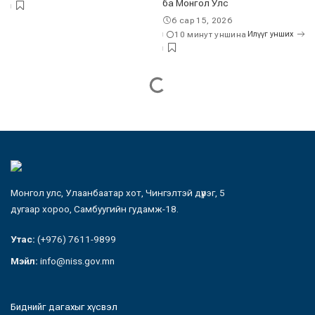
ба Монгол Улс
6 сар 15, 2026
10 минут уншина
Илүүг унших
Монгол улс, Улаанбаатар хот, Чингэлтэй дүүрэг, 5
дугаар хороо, Самбуугийн гудамж-18.
Утас:
(+976) 7611-9899
Мэйл:
info@niss.gov.mn
Биднийг дагахыг хүсвэл