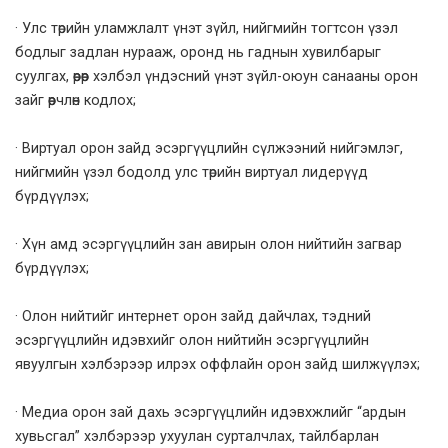
· Улс төрийн уламжлалт үнэт зүйл, нийгмийн тогтсон үзэл
бодлыг задлан нурааж, оронд нь гаднын хувилбарыг
суулгах, өөрөөр хэлбэл үндэсний үнэт зүйл-оюун санааны орон
зайг өөрчлөн кодлох;
· Виртуал орон зайд эсэргүүцлийн сүлжээний нийгэмлэг,
нийгмийн үзэл бодолд улс төрийн виртуал лидерүүд
бүрдүүлэх;
· Хүн амд эсэргүүцлийн зан авирын олон нийтийн загвар
бүрдүүлэх;
· Олон нийтийг интернет орон зайд дайчлах, тэдний
эсэргүүцлийн идэвхийг олон нийтийн эсэргүүцлийн
явуулгын хэлбэрээр илрэх оффлайн орон зайд шилжүүлэх;
· Медиа орон зай дахь эсэргүүцлийн идэвхжлийг “ардын
хувьсгал” хэлбэрээр ухуулан сурталчлах, тайлбарлан