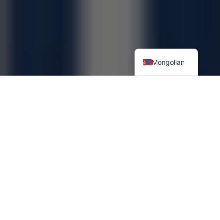
Mongolian
“Дэлхий сүүлийн 100 жилд түүхэндээ байгаагүйгээр үсрэнгүй
хувьсан өөрчлөгдсөн. Энэ нь улс төр эсвэл эдийн засаг бус
технологийн хөгжилтэй шууд холбоотой ”
Стивен Хокинг
Contents
Олон талт хамтын ажиллагааны хүрээнд
Олон улсын эрхзүйн зохицуулалтад тулгарч буй хүндрэл
Дүгнэлт