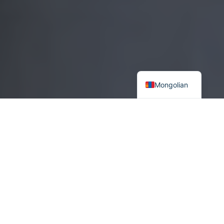
Mongolian
Ж.Байдены засаг захиргаа албан ёсоор ажлаа эхлүүлсэнээс
хойш жил гаруйн дараа 2022 оны 2 дугаар сард “Энэтхэг-
Номхон далайн шинэ стратеги”-аа танилцуулснаар тус бүс
нутагт АНУ-ын оролцоо урьд урьдаас илүү байхыг онцоллоо.
Ж.Байдены уг стратеги түншүүдийнхээ хамтын ажиллагаанд
түшиглэн Евро-Атлант болон Энэтхэг-Номхон далайн түншүүдээ
холбох гүүр болох зарчмыг баримталжээ. Энэ бодлогыг
өмнөх засаг захиргаадын гадаад бодлогыг уламжлан
хадгалсан суурин дээр дэвшүүлж гаргасныг дурдах хэрэгтэй.