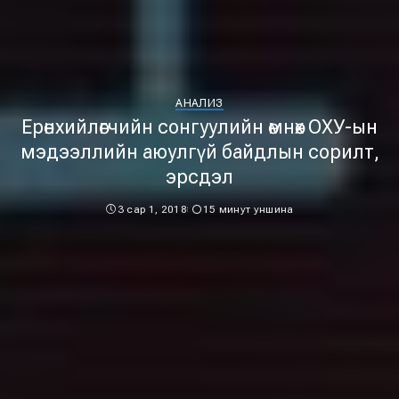
АНАЛИЗ
Ерөнхийлөгчийн сонгуулийн өмнөх ОХУ-ын
мэдээллийн аюулгүй байдлын сорилт,
эрсдэл
3 сар 1, 2018
15 минут уншина