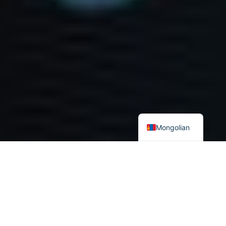
Mongolian
Аливаа
улс орны улс төрийн дэглэмийг
эдийн засаг
, цахим
орчны хүчтэй
суртал ухуулга
болон
кибер халдлагаар
сөхрүүлэх шинэ төрлийн, уламжлалт бус аюул занал дэлгэрч
байгаа нь ихээхэн анхаарал татаж байна. Өнгөрсөн долоо
хоногт ОХУ-ын Аюулгүй байдлын зөвлөлийн нарийн бичгийн
дарга Николай Патрушев гадаадын тусгай албад Оросын