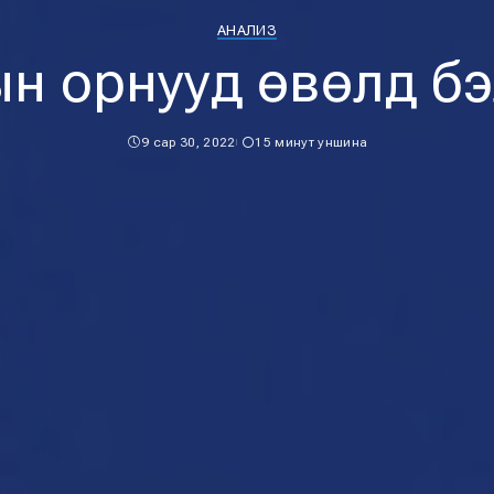
АНАЛИЗ
н орнууд өвөлд бэ
9 сар 30, 2022
15 минут уншина