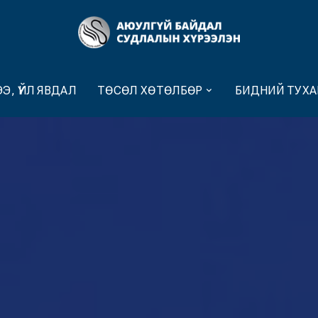
Э, ҮЙЛ ЯВДАЛ
ТӨСӨЛ ХӨТӨЛБӨР
БИДНИЙ ТУХА