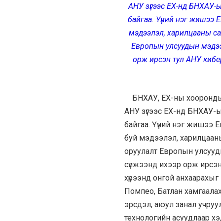
АНУ зүгээс ЕХ-нд БНХАУ-
байгаа. Үүний нэг жишээ
Е
м
эдээлэл, харилцааны с
Европын улсуудын мэдээл
орж ирсэн тул АНУ
к
ибе
БНХАУ, ЕХ-ны хоорондын
АНУ зүгээс ЕХ-нд БНХАУ-
байгаа. Үүний нэг жишээ 
буй мэдээлэл, харилцаан
оруулалт Европын улсууды
сүлжээнд ихээр орж ирсэ
хүрээнд онгой анхаарахыг
Помпео, Батлан хамгаала
эрсдэл, аюул занал учруу
технологийн асуудлаар хэ