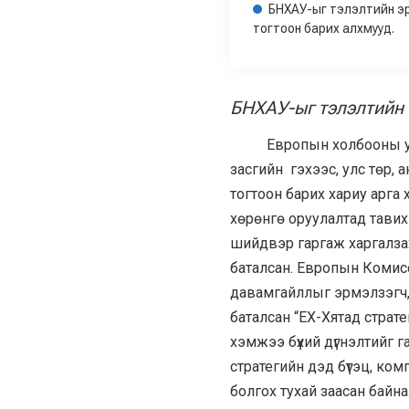
БНХАУ-ыг тэлэлтийн э
тогтоон барих алхмууд.
БНХАУ-ыг тэлэлтийн 
Европын холбооны удир
засгийн гэхээс, улс төр,
тогтоон барих хариу арга
хөрөнгө оруулалтад тавих 
шийдвэр гаргаж харгалза
баталсан. Европын Комис
давамгайллыг эрмэлзэгч,
баталсан “ЕХ-Хятад страте
хэмжээ бүхий дүгнэлтийг гар
стратегийн дэд бүтэц, ком
болгох тухай заасан байн