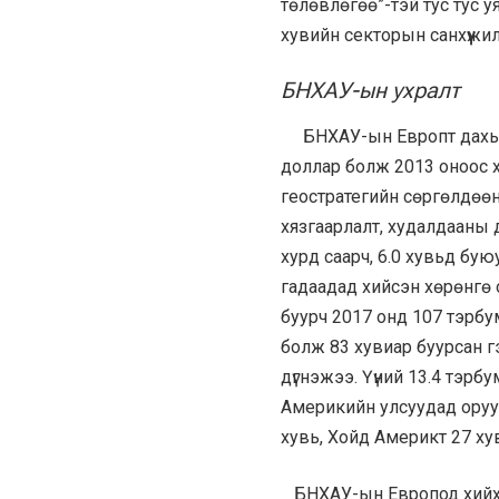
төлөвлөгөө”-тэй тус тус 
хувийн секторын санхүүжил
БНХАУ-ын ухралт
БНХАУ-ын Европт дахь тэл
доллар болж 2013 оноос 
геостратегийн сөргөлдөө
хязгаарлалт, худалдааны 
хурд саарч, 6.0 хувьд бу
гадаадад хийсэн хөрөнгө 
буурч 2017 онд 107 тэрбу
болж 83 хувиар буурсан 
дүгнэжээ. Үүний 13.4 тэр
Америкийн улсуудад оруу
хувь, Хойд Америкт 27 хув
БНХАУ-ын Европод хийх 