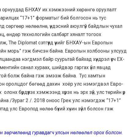
 орнуудад БНХАУ их хэмжээний хөрөнгө оруулалт
харилцах “17+1” форматыг бий болгосон нь тус
 сөргөөр нөлөөлнө, үндэсний аюулгүй байдлын чухал
тэц, өндөр технологийн салбарт хяналт тогоох
, The Diplomat сэтгүүлд үүнийг БНХАУ-ын Европын
ийн морь” гэж бичсэн байна. Европын холбооны улсууд
аандаа нэгдмэл байр суурьтай байхад хүндрэл үүсч ЕХ-
ментийн санал хураах, шийдвэр гаргах үйл явцад
ой болж байна гэж эмээж байна. Тус хамтын
он оролцдог бөгөөд дахин хоёр улс нэмэгдвэл Евро-
лонх бүрдүүлэх хэмжээнд хүрэх нь эрх зүй, улс төрийн үр
йна /Зураг 2 /. 2018 оноос Грек улс нэмэгдэж “17+1”
д улс Европод нөлөө бүхий хүчин зүйл болсон гэж
 зөрчилөөнд гуравдагч улсын нөлөөлөл орох болсон.