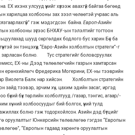
йна. ЕХ ихэнх улсууд үүнийг хүлээж авахгүй байгаа бөгөөд
н харилцаа холбооны зах зээл чөлөөтэй учраас аль
язгаарлахгүй” гэж мэдэгдсэн байна.
Европ-Азийн
ын холбооны зүгээс БНХАУ-ын тэлэлтийг тогтоон
ьцуулахад шууд сөргөлдөх бодлого бус харин Бүс ба
үүнтэй эн тэнцэхүүц “Евро-Азийн холболтын стратеги”-г
нд зарласан болно. Тус стратегийг боловсруулах
мисс, ЕХ-ны Дээд төлөөлөгчийн газрын хамтарсан
н ерөнхийлөгч Фредерика Могерини, ЕХ-ны тээврийн
ар Виолета Балк нар хийсэн. Холболтын стратегийн
 зайд тээвэр, эрчим хүч, цахим эдийн засаг, иргэд
 бүхий бүх төрлийн холболтууд /газар, тэнгис, агаар/-
им хүчний холбоосуудыг бий болгох, үүний тулд
н ажиллах болно гэж тодорхойлсон. Азийн дэд бүтцийг
нгө оруулалтыг Юнкерсийн төлөвлөгөө гэгдэх “Европын
өвлөгөө”, “Европын гадаад хөрөнгө оруулалтын