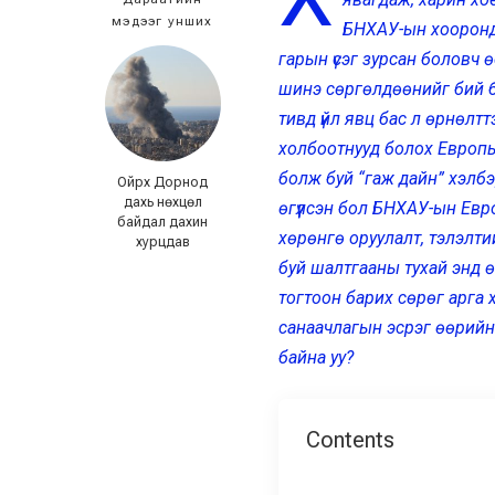
мэдээг унших
БНХАУ-ын хооронд 
гарын үсэг зурсан боловч 
шинэ сөргөлдөөнийг бий б
тивд үйл явц бас л өрнөлт
холбоотнууд болох Европы
болж буй “гаж дайн” хэлб
Ойрх Дорнод
дахь нөхцөл
өгүүлсэн бол БНХАУ-ын Евро
байдал дахин
хөрөнгө оруулалт, тэлэлти
хурцдав
буй шалтгааны тухай энд өг
тогтоон барих сөрөг арга 
санаачлагын эсрэг өөрийн “
байна уу?
Contents