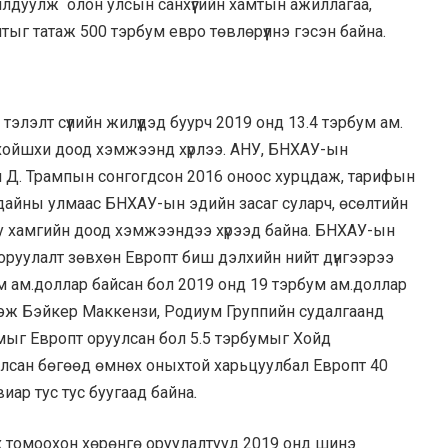
уялдуулж олон улсын санхүүгийн хамтын ажиллагаа,
тыг татаж 500 тэрбум евро төвлөрүүлнэ гэсэн байна.
элт сүүлийн жилүүдэд буурч 2019 онд 13.4 тэрбум ам.
хойшхи доод хэмжээнд хүрлээ. АНУ, БНХАУ-ын
н Д. Трампын сонгогдсон 2016 оноос хурцдаж, тарифын
дайны улмаас БНХАУ-ын эдийн засаг суларч, өсөлтийн
юу хамгийн доод хэмжээндээ хүрээд байна. БНХАУ-ын
оруулалт зөвхөн Европт биш дэлхийн нийт дүнгээрээ
м ам.доллар байсан бол 2019 онд 19 тэрбум ам.доллар
гэж Бэйкер Маккензи, Родиум Группийн судалгаанд
бумыг Европт оруулсан бол 5.5 тэрбумыг Хойд
лсан бөгөөд өмнөх оныхтой харьцуулбал Европт 40
иар тус тус буугаад байна
.
томоохон хөрөнгө оруулалтууд 2019 онд шинэ