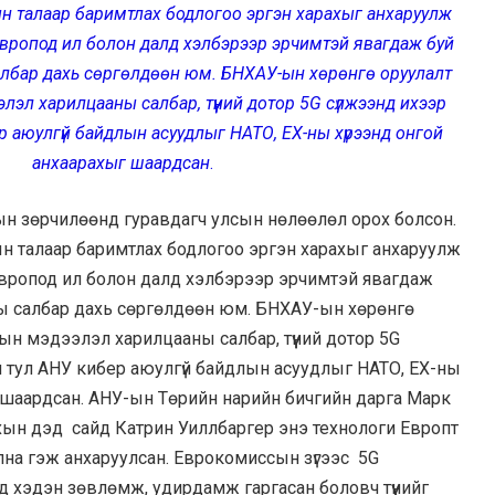
ын талаар баримтлах бодлогоо эргэн харахыг анхаруулж
вропод ил болон далд хэлбэрээр эрчимтэй явагдаж
буй
албар дахь сөргөлдөөн
юм. БНХАУ-ын хөрөнгө оруулалт
эл харилцааны салбар, түүний дотор 5
G
сүлжээнд ихээр
р аюулгүй байдлын асуудлыг НАТО, ЕХ-ны хүрээнд онгой
анхаарахыг шаардсан
.
 зөрчилөөнд гуравдагч улсын нөлөөлөл орох болсон.
ын талаар баримтлах бодлогоо эргэн харахыг анхаруулж
Европод ил болон далд хэлбэрээр эрчимтэй явагдаж
ы салбар дахь сөргөлдөөн юм. БНХАУ-ын хөрөнгө
н мэдээлэл харилцааны салбар, түүний дотор 5G
н тул АНУ кибер аюулгүй байдлын асуудлыг НАТО, ЕХ-ны
 шаардсан. АНУ-ын Төрийн нарийн бичгийн дарга Марк
хын дэд сайд Катрин Уиллбаргер энэ технологи Европт
лна гэж анхаруулсан. Еврокомиссын зүгээс 5G
д хэдэн зөвлөмж, удирдамж гаргасан боловч түүнийг