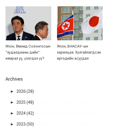
Япон, Өмнөд Солонгосын
Япон, БНАСАУ-ын
“худалдааны дайн”:
харилцаа: Хулгайлагдсан
хямрал уу, үзэгдэл үү?
иргэдийн асуудал
Archives
►
2026 (28)
►
2025 (48)
►
2024 (42)
►
2023 (50)