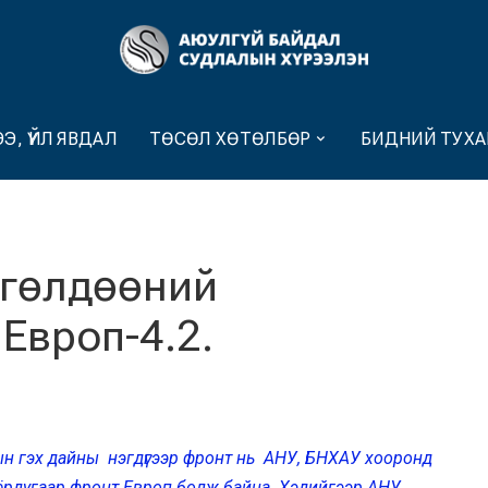
Э, ҮЙЛ ЯВДАЛ
ТӨСӨЛ ХӨТӨЛБӨР
БИДНИЙ ТУХА
ргөлдөөний
Европ-4.2.
н гэх дайны нэгдүгээр фронт нь АНУ, БНХАУ хооронд
ёрдугаар фронт Европ болж байна. Хэдийгээр АНУ,