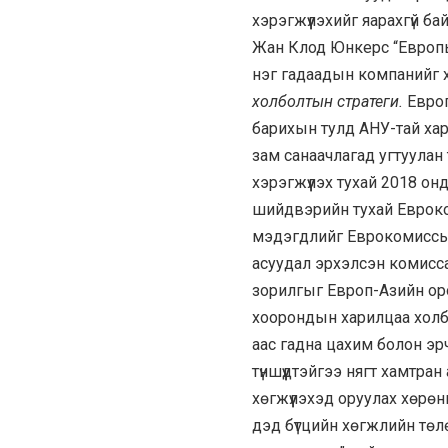
хэрэгжүүлэхийг яарахгүй ба
Жан Клод Юнкерс “Европы
нэг гадаадын компанийг х
холболтын стратеги.
Европ
барихын тулд АНУ-тай хар
зам санаачлагад угтуулан т
хэрэгжүүлэх тухай 2018 о
шийдвэрийн тухай Евроко
мэдэгдлийг Еврокомиссы
асуудал эрхэлсэн комисс
зорилгыг Европ-Азийн орон
хоорондын харилцаа холбоо
аас гадна цахим болон эрч
түншүүдтэйгээ нягт хамтра
хөгжүүлэхэд оруулах хөрө
дэд бүтцийн хөгжлийн төл