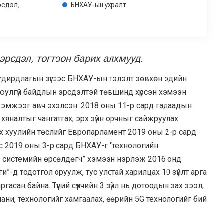
рсдэл,
БНХАУ-ын ухралт
эрсдэл, тогтоон барих алхмууд.
длагын зүгээс БНХАУ-ын тэлэлт зөвхөн эдийн
 аюулгүй байдлын эрсдэлтэй төвшинд хүрсэн хэмээн
 хэмжээг авч эхэлсэн. 2018 оны 11-р сард гадаадын
хяналтыг чангатгах, эрх зүйн орчныг сайжруулах
х хуулийн төслийг Европарламент 2019 оны 2-р сард
с 2019 оны 3-р сард БНХАУ-г “технологийн
 системийн өрсөлдөгч” хэмээн нэрлэж 2016 онд
ги”-д тодотгол оруулж, тус улстай харилцах 10 зүйлт арга
гасан байна. Түүний сүүлчийн 3 зүйл нь дотоодын зах зээл,
пани, технологийг хамгаалах, өөрийн 5G технологийг бий
а.