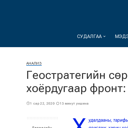
СУДАЛГАА
МЭДЭ
АНАЛИЗ
Геостратегийн сө
хоёрдугаар фронт: 
1 сар 22, 2020
13 минут уншина
Х
удалдааны, тарифы
явагдаж, харин хо
Дараагийн