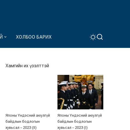
Й
ХОЛБОО БАРИХ
Хамгийн их үзэлттэй
Японы Үндэсний аюулгүй
Японы Үндэсний аюулгүй
байдлын бодлогын
байдлын бодлогын
хувьсал – 2023 (II)
хувьсал – 2023 (I)