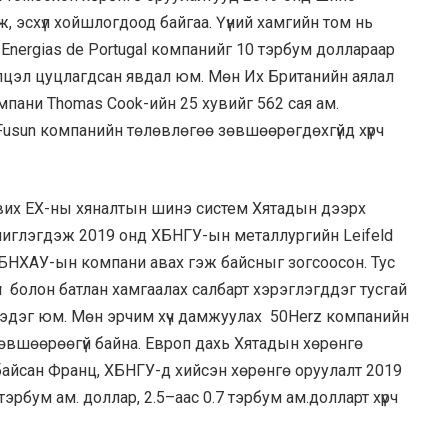
, эсхүл хойшлогдоод байгаа. Үүний хамгийн том нь
 Energias de Portugal компанийг 10 тэрбум доллараар
хэлцэл цуцлагдсан явдал юм. Мөн Их Британийн аялал
пани Thomas Cook-ийн 25 хувийг 562 сая ам.
Fusun компанийн төлөвлөгөө зөвшөөрөгдөхгүйд хүрч
их ЕХ-ны хяналтын шинэ систем Хятадын дээрх
чиглэгдэж 2019 онд ХБНГУ-ын металлургийн Leifeld
 БНХАУ-ын компани авах гэж байсныг зогсоосон. Тус
 болон батлан хамгаалах салбарт хэрэглэгддэг тусгай
лэдэг юм. Мөн эрчим хүч дамжуулах 50Herz компанийн
өвшөөрөөгүй байна. Европ дахь Хятадын хөрөнгө
байсан Франц, ХБНГУ-д хийсэн хөрөнгө оруулалт 2019
 тэрбум ам. доллар, 2.5–аас 0.7 тэрбум ам.долларт хүрч