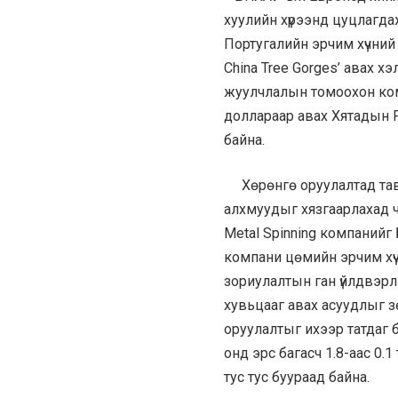
хуулийн хүрээнд цуцлагдаж
Португалийн эрчим хүчний
China Tree Gorges’ авах 
жуулчлалын томоохон ком
доллараар авах Хятадын 
байна.
Хөрөнгө оруулалтад тав
алхмуудыг хязгаарлахад 
Metal Spinning компанийг
компани цөмийн эрчим хүч
зориулалтын ган үйлдвэр
хувьцааг авах асуудлыг з
оруулалтыг ихээр татдаг 
онд эрс багасч 1.8-аас 0.1
тус тус буураад байна.