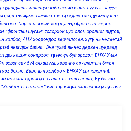
худалдааны хэлэлцээрийн эхний үе шат дуусаж талууд
өсгөсөн тарифын хэмжээ хэвээр үлдэж хоёрдугаар үе шат
олгоно. Сөргөлдөөний хоёрдугаар фронт гэх Европ
тэй, ”фронтын шугам” тодорхой бус, олон оролцогчидтой,
н холбоо, АНУ хоорондоо зөрчилдсөн, хүчгүй нь нөлөөтэй
эртэй явагдаж байна. Энэ тухай өмнөх дөрвөн цувралд
п дахь ашиг сонирхол, түүнээс үүсч буй эрсдэл, БНХАУ-ын
йн эсрэг авч буй алхамууд, хөрөнгө оруулалтын буурч
үүлэх болно.
Европын холбоо ч БНХАУ-ын тэлэлтийг
хэмжээ авч хөрөнгө оруулалтыг хязгаарлах, Бүс ба зам
Холболтын стратег”-ийг хэрэгжүүлж эхэлсэний үр дүн гарч