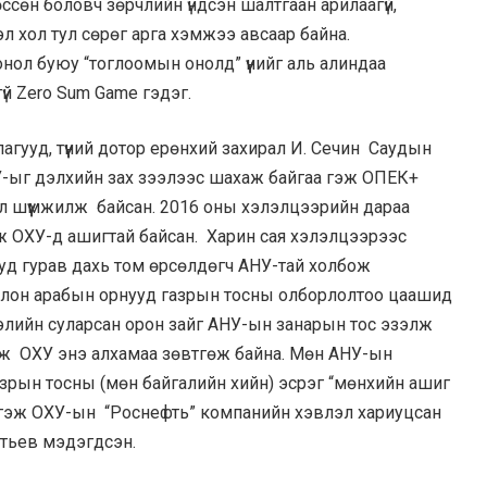
өссөн боловч зөрчлийн үндсэн шалтгаан арилаагүй,
эл хол тул сөрөг арга хэмжээ авсаар байна.
нол буюу “тоглоомын онолд” үүнийг аль алиндаа
үй Zero Sum Game гэдэг.
ууд, түүний дотор ерөнхий захирал И. Сечин Саудын
-ыг дэлхийн зах зээлээс шахаж байгаа гэж ОПЕК+
 л шүүмжилж байсан. 2016 оны хэлэлцээрийн дараа
ж ОХУ-д ашигтай байсан. Харин сая хэлэлцээрээс
уд гурав дахь том өрсөлдөгч АНУ-тай холбож
олон арабын орнууд газрын тосны олборлолтоо цаашид
ээлийн суларсан орон зайг АНУ-ын занарын тос эзэлж
гэж ОХУ энэ алхамаа зөвтгөж байна. Мөн АНУ-ын
азрын тосны (мөн байгалийн хийн) эсрэг “мөнхийн ашиг
л гэж ОХУ-ын “Роснефть” компанийн хэвлэл хариуцсан
нтьев мэдэгдсэн.