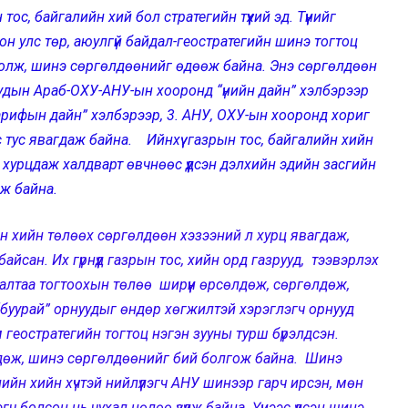
тос, байгалийн хий бол стратегийн түүхий эд. Түүнийг
он улс төр, аюулгүй байдал-геостратегийн шинэ тогтоц
олж, шинэ сөргөлдөөнийг өдөөж байна. Энэ сөргөлдөөн
Саудын Араб-ОХУ-АНУ-ын хооронд “үнийн дайн” хэлбэрээр
арифын дайн” хэлбэрээр, 3. АНУ, ОХУ-ын хооронд хориг
 тус явагдаж байна. Ийнхүү газрын тос, байгалийн хийн
хурцдаж халдварт өвчнөөс үүдсэн дэлхийн эдийн засгийн
лж байна.
ийн төлөөх сөргөлдөөн хэзээний л хурц явагдаж,
айсан. Их гүрнүүд газрын тос, хийн орд газрууд, тээвэрлэх
налтаа тогтоохын төлөө ширүүн өрсөлдөж, сөргөлдөж,
 “буурай” орнуудыг өндөр хөгжилтэй хэрэглэгч орнууд
геостратегийн тогтоц нэгэн зууны турш бүрэлдсэн.
гдөж, шинэ сөргөлдөөнийг бий болгож байна. Шинэ
ийн хийн хүчтэй нийлүүлэгч АНУ шинээр гарч ирсэн, мөн
ч болсон нь чухал нөлөө үзүүлж байна. Үүнээс үүдсэн шинэ