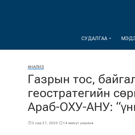
СУДАЛГАА
МЭДЭ
АНАЛИЗ
Газрын тос, байга
геостратегийн сөр
Араб-ОХУ-АНУ: “үн
3 сар 27, 2020
14 минут уншина