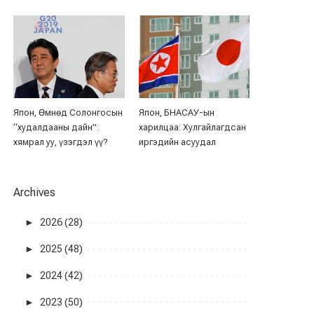
Япон, Өмнөд Солонгосын
Япон, БНАСАУ-ын
“худалдааны дайн”:
харилцаа: Хулгайлагдсан
хямрал уу, үзэгдэл үү?
иргэдийн асуудал
Archives
►
2026 (28)
►
2025 (48)
►
2024 (42)
►
2023 (50)