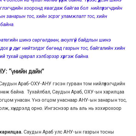
эглэгчдийн хооронд явагдаж байгаа бол нийлүүлэгчдийн
ын занарын тос, хийн эсрэг уламжлалт тос, хийн
 байна.
атегийн шинэ сөргөлдөөн, аюулгүй байдлын шинэ
дох үр дүнг нийтэлдэг бөгөөд газрын тос, байгалийн хийн
ий тухай цуврал хэлбэрээр хүргэж байна.
У: “үнийн дайн”
удын Араб-ОХУ-АНУ гэсэн гурван том нийлүүлэгчдийн
нөж байна. Тухайлбал, Саудын Араб, ОХУ-ын харилцаа
огцом унасан. Үнэ огцом унаснаар АНУ-ын занарын тос,
болж, хүндрэлд орно. Ингэснээр аль аль нь хохирохоор
харилцаа.
Саудын Араб улс АНУ-ын газрын тосны