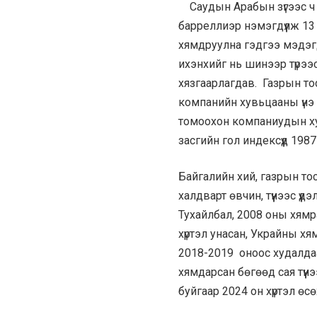
Саудын Арабын зүгээс ч 
барреллиэр нэмэгдүүлж 13 с
хямдруулна гэдгээ мэдэг
ихэнхийг нь шинээр түрээ
хязгаарлагдав. Газрын т
компанийн хувьцааны үнэ 
томоохон компаниудын ху
засгийн гол индексүүд 198
Байгалийн хий, газрын тос
халдварт өвчин, түүнээс ү
Тухайлбал, 2008 оны хямр
хүртэл унасан, Украйны х
2018-2019 оноос худалда
хямдарсан бөгөөд сая түү
буйгаар 2024 он хүртэл өсөх