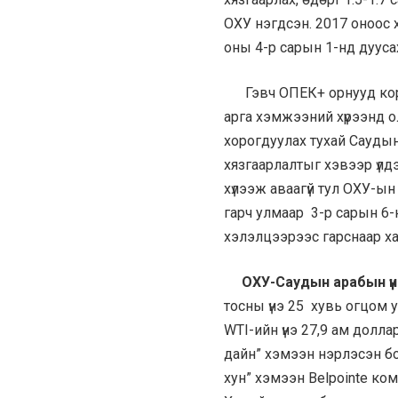
ОХУ нэгдсэн. 2017 оноос
оны 4-р сарын 1-нд дууса
Гэвч ОПЕК+ орнууд корон
арга хэмжээний хүрээнд о
хорогдуулах тухай Саудын
хязгаарлалтыг хэвээр үлд
хүлээж аваагүй тул ОХУ-ы
гарч улмаар 3-р сарын 6-н
хэлэлцээрээс гарснаар ха
ОХУ-Саудын арабын үни
тосны үнэ 25 хувь огцом у
WTI-ийн үнэ 27,9 ам долла
дайн” хэмээн нэрлэсэн б
хун” хэмээн Belpointe ко