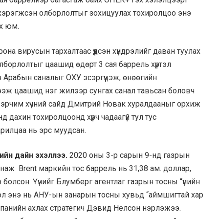
 хэрэгжсэн олборлолтыг зохицуулах тохиролцоо энэ
х юм.
а вирусын тархалтаас үүдсэн хүндрэлийг даван туулах
лборлолтыг цаашид өдөрт 3 сая баррель хүртэл
 Арабын саналыг ОХУ эсэргүүцэж, өнөөгийн
ээж цаашид нэг жилээр сунгах санал тавьсан боловч
н эрчим хүчний сайд Дмитрий Новак хуралдааныг орхиж
д дахин тохиролцоонд хүрч чадаагүй тул тус
рилцаа нь эрс муудсан.
йн дайн эхэллээ.
2020 оны 3-р сарын 9-нд газрын
наж Brent маркийн тос баррель нь 31,38 ам. доллар,
р болсон. Үүнийг Блумберг агентлаг газрын тосны “үнийн
ол энэ нь АНУ-ын занарын тосны хувьд “аймшигтай хар
мпанийн ахлах стратегич Дэвид Нелсон нэрлэжээ.