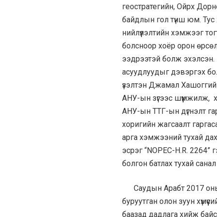
геостратегийн, Ойрх Дорно
байдлын гол түнш юм. Тус
нийлүүлэлтийн хэмжээг то
болсноор хоёр орон өрсө
ээдрээтэй болж эхэлсэн.
асуудлуудыг дэвэргэх бо
үзэлтэн Джамал Хашоггий
АНУ-ын зүгээс шүүмжилж, 
АНУ-ын ТТГ-ын дүгнэлт га
хоригийн жагсаалт гарга
арга хэмжээний тухай дах
эсрэг “NOPEC-H.R. 2264” 
болгон батлах тухай санал
Саудын Арабт 2017 оны 1
буруутган олон зуун хүмүү
баазад дадлага хийж байс