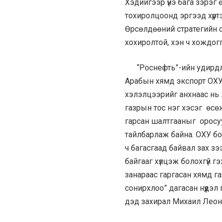
Хэдийгээр үнэ бага зэрэг 
тохиролцоонд эргээд хүрт
Өрсөлдөөний стратегийн о
хохиролтой, хэн ч хождогг
“Роснефть”-ийн удирдлаг
Арабын хямд экспорт ОХУ
хэлэлцээрийг анхнаас нь
газрын тос нэг хэсэг өсө
гарсан шалтгааныг оросу
тайлбарлаж байна. ОХУ б
ч багасгаад байвал зах з
байгааг хүлцэж болохгүй 
занараас гаргасан хямд г
сонирхлоо” дагасан нүүдэ
дэд захирал Михаил Лео