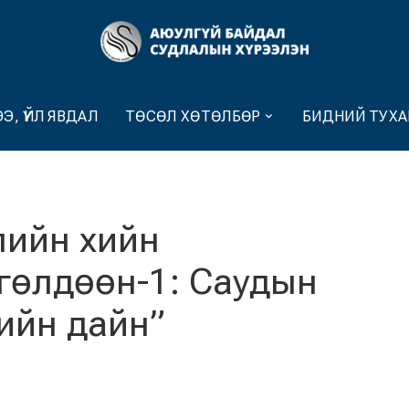
Э, ҮЙЛ ЯВДАЛ
ТӨСӨЛ ХӨТӨЛБӨР
БИДНИЙ ТУХА
лийн хийн
гөлдөөн-1: Саудын
ийн дайн”