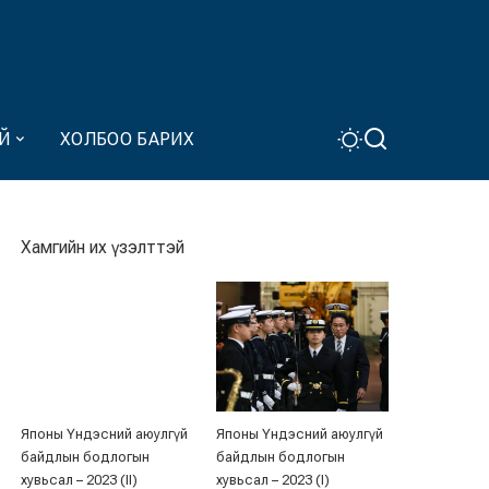
Й
ХОЛБОО БАРИХ
Хамгийн их үзэлттэй
Японы Үндэсний аюулгүй
Японы Үндэсний аюулгүй
байдлын бодлогын
байдлын бодлогын
хувьсал – 2023 (II)
хувьсал – 2023 (I)