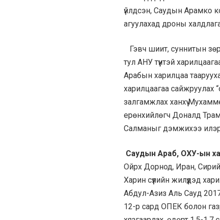
үйлдсэн, Саудын Арамко 
агуулахад дроны халдлага
Гэвч шиит, суннитын зөр
тул АНУ түүнтэй харилцааг
Арабын харилцаа тааруух
харилцаагаа сайжруулах “
залгамжлах ханхүү Мухамм
ерөнхийлөгч Доналд Трамп
Салманыг дэмжихээ илэ
Саудын Араб, ОХУ-ын х
Ойрх Дорнод, Иран, Сирий
Харин сүүлийн жилүүдэд х
Абдул-Азиз Аль Сауд 2017
12-р сард ОПЕК болон га
хязгаарлах, өдөрт 1.5-1.7