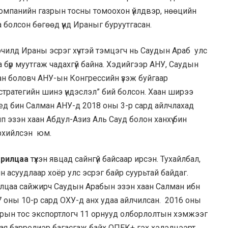
компанийн газрын тосны томоохон үйлдвэр, нөөцийн
 болсон бөгөөд үүнд Ираныг буруутгасан.
чилд Ираны эсрэг хүчтэй тэмцэгч нь Саудын Араб улс
аа бүр муутгаж чадахгүй байна. Хэдийгээр АНУ, Саудын
ан боловч АНУ-ын Конгрессийн үзэж буйгаар
стратегийн шинэ үндэслэл” бий болсон. Хаан ширээ
ед бин Салман АНУ-д 2018 оны 3-р сард айлчлахад
 эзэн хаан Абдул-Азиз Аль Сауд болон ханхүү бин
рхийлсэн юм.
арилцаа
түүхэн явцад сайнгүй байсаар ирсэн. Тухайлбал,
н асуудлаар хоёр улс эсрэг байр суурьтай байдаг.
арилцаа сайжирч Саудын Арабын эзэн хаан Салман ибн
 оны 10-р сард ОХУ-д анх удаа айлчилсан. 2016 оны
зрын тос экспортлогч 11 орнууд олборлолтын хэмжээг
 сая баррелиэр багасгаж байх ОПЕК+ гэх хэлэлцээрт