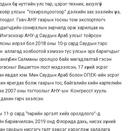
дын бүс нутгийн улс төр, цэрэг-техник, аюулгүй
 хоёр улсын “тохиролцоогоор” дэлхийн зах зээлийн үнэ,
гтоодог. Гэвч АНУ газрын тосны том экспортлогч
лдөгчдийн сонирхлын зөрчилд орж харилцаа нь
 Ингэснээр АНУ-д Саудын Араб улсыг тойрсон
лсны илрэл бол 2018 оны 10-р сард Саудын тэрс
н аллагад холбоотой хэмээн тус улсын эрх баригчдыг
ханхүү бин Салманы оролцоо байх магадлалтай гэсэн
ргасныг Вашигтон пост мэдээлсэн, 17 хүний эсрэг
сан явдал юм. Мөн Саудын Араб болон ОПЕК-ийн эсрэг
ин яригдах болж газрын тос, байгалийн хийн картелийн
гэх 2007 оны тогтоолыг АНУ-ын Конгресст хууль
 дахин гарч эхэлсэн.
1-р сард “төрийн эргэлт хийх оролдлого”-д
сийн баривчилсан, 2019 онд Флорида дахь, нисэх хүчний
ан саудын нисгэгч галт зэвсэг хэрэглэж халдлага