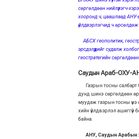
сөргөлдөөн нийлүүлэгч-хэр
хооронд ч, цаашлаад АНУ-
үйлдвэрлэгчид ч өрсөлдөж
АБСХ геополитик, геостр
эрсдэлүүдийг судалж холбог
геостратегийн сөргөлдөөн
Саудын Араб-ОХУ-АН
Газрын тосны салбарт Са
дунд шинэ сөргөлдөөн өр
муудаж газрын тосны үнэ 
хийн үйлдвэрлэл ашиггүй 
байна.
АНУ, Саудын Арабын 