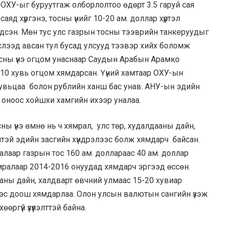
ОХУ-ыг буруутгаж олборлолтоо өдөрт 3.5 гаруй сая
аяд хүргэнэ, тосны үнийг 10-20 ам. доллар хүртэл
дсэн. Мөн тус улс газрын тосны тээврийн танкеруудыг
слээд авсан тул бусад улсууд тээвэр хийх боломж
осны үнэ огцом унаснаар Саудын Арабын Арамко
10 хувь огцом хямдарсан. Үүний хамтаар ОХУ-ын
вьцаа болон рублийн ханш бас унав. АНУ-ын эдийн
7 оноос хойшхи хамгийн ихээр уналаа.
ны үнэ өмнө нь ч хямрал, улс төр, худалдааны дайн,
үдэлтэй эдийн засгийн хүндрэлээс болж хямдарч байсан.
алаар газрын тос 160 ам. доллараас 40 ам. доллар
ямралаар 2014-2016 онуудад хямдарч эргээд өссөн.
аны дайн, халдварт өвчний улмаас 15-20 хувиар
нээс доош хямдарлаа. Олон улсын валютын сангийн үзэж
өөргүй үзүүлэлттэй байна.