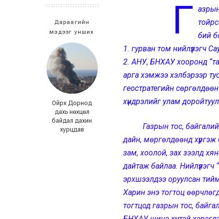
Г
азрын 
тойрс
Дараагийн
мэдээг унших
бий б
1. гурван том нийлүүлэгч 
2. АНУ, БНХАУ хооронд “т
арга хэмжээ хэлбэрээр тус
геостратегийн сөргөлдөөн 
хүндрэлийг улам доройтуу
Ойрх Дорнод
дахь нөхцөл
байдал дахин
Газрын тос, байгалийн х
хурцдав
дайн, мөргөлдөөнд хүргэж б
зам, хоолой, зах зээлд хя
дайтаж байлаа. Нийлүүлэгч
эрхшээлдээ оруулсан тийм 
Харин энэ тогтоц өөрчлө
тогтцод газрын тос, байгал
БНХАУ шинэ хүчтэй хэрэглэг