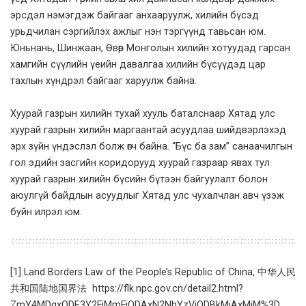
эрсдэл нэмэгдэж байгааг анхааруулж, хилийн бүсэд
урьдчилан сэргийлэх ажлыг нэн тэргүүнд тавьсан юм.
Юньнань, Шинжаан, Өвөр Монголын хилийн хотуудад гарсан
хамгийн сүүлийн үеийн давалгаа хилийн бүсүүдэд цар
тахлын хүндрэл байгааг харуулж байна.
Хуурай газрын хилийн тухай хууль баталснаар Хятад улс
хуурай газрын хилийн маргаантай асуудлаа шийдвэрлэхэд
эрх зүйн үндэслэл болж өгч байна. “Бүс ба зам” санаачилгын
гол эдийн засгийн коридорууд хуурай газраар явах тул
хуурай газрын хилийн бүсийн бүтээн байгуулалт болон
аюулгүй байдлын асуудлыг Хятад улс чухалчлан авч үзэж
буйн илрэл юм.
[1]
Land Borders Law of the People’s Republic of China, 中华人民
共和国陆地国界法
https://flk.npc.gov.cn/detail2.html?
ZmY4MDgxODE3Y2FjMmFiODAxN2NhYzViODBkMjAxMjM%3D