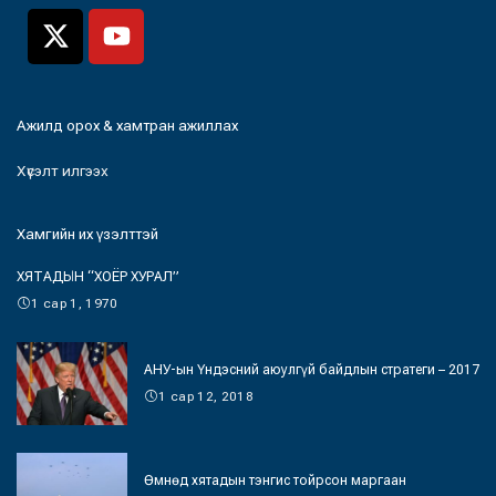
Ажилд орох & хамтран ажиллах
Хүсэлт илгээх
Хамгийн их үзэлттэй
ХЯТАДЫН “ХОЁР ХУРАЛ”
1 сар 1, 1970
АНУ-ын Үндэсний аюулгүй байдлын стратеги – 2017
1 сар 12, 2018
Өмнөд хятадын тэнгис тойрсон маргаан