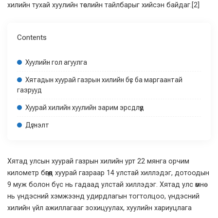
хилийн тухай хуулийн төслийн тайлбарыг хийсэн байдаг.
[2]
Contents
Хуулийн гол агуулга
Хятадын хуурай газрын хилийн бүс ба маргаантай
газрууд
Хуурай хилийн хуулийн зарим эрсдлүүд
Дүгнэлт
Хятад улсын хуурай газрын хилийн урт 22 мянга орчим
километр бөгөөд хуурай газраар 14 улстай хиллэдэг, дотоодын
9 муж болон бүс нь гадаад улстай хиллэдэг. Хятад улс өмнө
нь үндэсний хэмжээнд удирдлагын тогтолцоо, үндэсний
хилийн үйл ажиллагааг зохицуулах, хуулийн хариуцлага