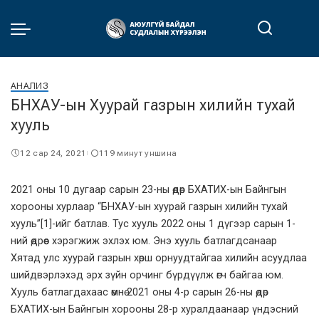
АНАЛИЗ
БНХАУ-ын Хуурай газрын хилийн тухай
хууль
12 сар 24, 2021
119 минут уншина
2021 оны 10 дугаар сарын 23-ны өдөр БХАТИХ-ын Байнгын
хорооны хурлаар “БНХАУ-ын хуурай газрын хилийн тухай
хууль”
[1]
-ийг батлав. Тус хууль 2022 оны 1 дүгээр сарын 1-
ний өдрөөс хэрэгжиж эхлэх юм. Энэ хууль батлагдсанаар
Хятад улс хуурай газрын хөрш орнуудтайгаа хилийн асуудлаа
шийдвэрлэхэд эрх зүйн орчинг бүрдүүлж өгч байгаа юм.
Хууль батлагдахаас өмнө 2021 оны 4-р сарын 26-ны өдөр
БХАТИХ-ын Байнгын хорооны 28-р хуралдаанаар үндэсний