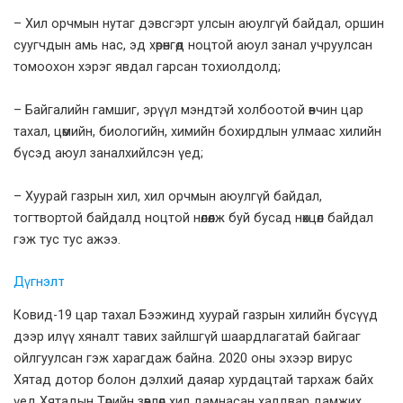
– Хил орчмын нутаг дэвсгэрт улсын аюулгүй байдал, оршин
суугчдын амь нас, эд хөрөнгөд ноцтой аюул занал учруулсан
томоохон хэрэг явдал гарсан тохиолдолд;
– Байгалийн гамшиг, эрүүл мэндтэй холбоотой өвчин цар
тахал, цөмийн, биологийн, химийн бохирдлын улмаас хилийн
бүсэд аюул заналхийлсэн үед;
– Хуурай газрын хил, хил орчмын аюулгүй байдал,
тогтвортой байдалд ноцтой нөлөөлж буй бусад нөхцөл байдал
гэж тус тус ажээ.
Дүгнэлт
Ковид-19 цар тахал Бээжинд хуурай газрын хилийн бүсүүд
дээр илүү хяналт тавих зайлшгүй шаардлагатай байгааг
ойлгуулсан гэж харагдаж байна. 2020 оны эхээр вирус
Хятад дотор болон дэлхий даяар хурдацтай тархаж байх
үед Хятадын Төрийн зөвлөл хил дамнасан халдвар дамжих