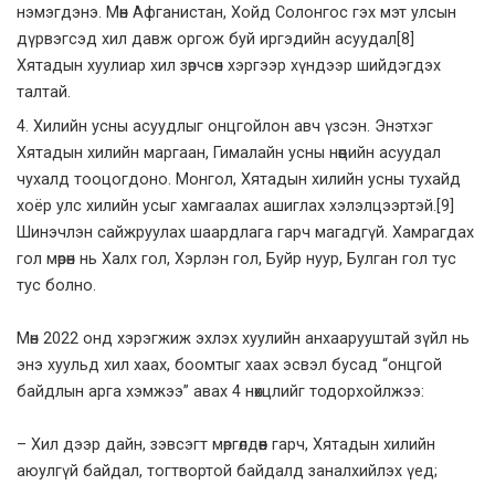
нэмэгдэнэ. Мөн Афганистан, Хойд Солонгос гэх мэт улсын
дүрвэгсэд хил давж оргож буй иргэдийн асуудал
[8]
Хятадын хуулиар хил зөрчсөн хэргээр хүндээр шийдэгдэх
талтай.
Хилийн усны асуудлыг онцгойлон авч үзсэн. Энэтхэг
Хятадын хилийн маргаан, Гималайн усны нөөцийн асуудал
чухалд тооцогдоно. Монгол, Хятадын хилийн усны тухайд
хоёр улс хилийн усыг хамгаалах ашиглах хэлэлцээртэй.
[9]
Шинэчлэн сайжруулах шаардлага гарч магадгүй. Хамрагдах
гол мөрөн нь Халх гол, Хэрлэн гол, Буйр нуур, Булган гол тус
тус болно.
Мөн 2022 онд хэрэгжиж эхлэх хуулийн анхаарууштай зүйл нь
энэ хуульд хил хаах, боомтыг хаах эсвэл бусад “онцгой
байдлын арга хэмжээ” авах 4 нөхцлийг тодорхойлжээ:
– Хил дээр дайн, зэвсэгт мөргөлдөөн гарч, Хятадын хилийн
аюулгүй байдал, тогтвортой байдалд заналхийлэх үед;