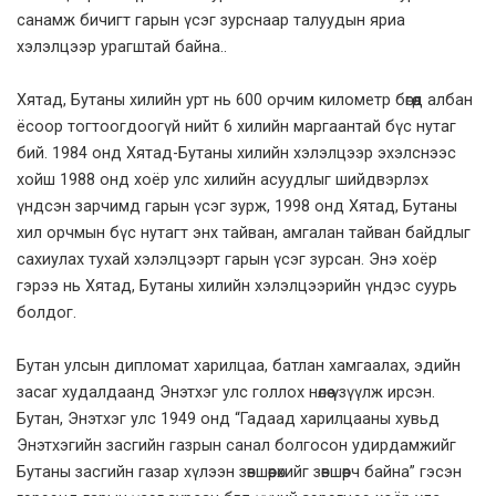
санамж бичигт гарын үсэг зурснаар талуудын яриа
хэлэлцээр урагштай байна..
Хятад, Бутаны хилийн урт нь 600 орчим километр бөгөөд албан
ёсоор тогтоогдоогүй нийт 6 хилийн маргаантай бүс нутаг
бий. 1984 онд Хятад-Бутаны хилийн хэлэлцээр эхэлснээс
хойш 1988 онд хоёр улс хилийн асуудлыг шийдвэрлэх
үндсэн зарчимд гарын үсэг зурж, 1998 онд Хятад, Бутаны
хил орчмын бүс нутагт энх тайван, амгалан тайван байдлыг
сахиулах тухай хэлэлцээрт гарын үсэг зурсан. Энэ хоёр
гэрээ нь Хятад, Бутаны хилийн хэлэлцээрийн үндэс суурь
болдог.
Бутан улсын дипломат харилцаа, батлан хамгаалах, эдийн
засаг худалдаанд Энэтхэг улс голлох нөлөө үзүүлж ирсэн.
Бутан, Энэтхэг улс 1949 онд “Гадаад харилцааны хувьд
Энэтхэгийн засгийн газрын санал болгосон удирдамжийг
Бутаны засгийн газар хүлээн зөвшөөрөхийг зөвшөөрч байна” гэсэн