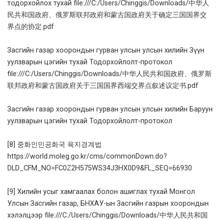
тодорхойлох тухай file:///C:/Users/Chinggis/Downloads/中华人
民共和国政府、俄罗斯联邦政府和蒙古国政府关于确定三国国界交
界点的协定.pdf
Засгийн газар хоорондын гурван улсын улсын хилийн Зүүн
уулзварын цэгийн тухай Тодорхойлолт-протокол
file:///C:/Users/Chinggis/Downloads/中华人民共和国政府、俄罗斯
联邦政府和蒙古国政府关于三国国界西端交界点叙述议定书.pdf
Засгийн газар хоорондын гурван улсын улсын хилийн Баруун
уулзварын цэгийн тухай Тодорхойлолт-протокол
[8]
중화인민공화국 육지경계법
https://world.moleg.go.kr/cms/commonDown.do?
DLD_CFM_NO=FC0Z2H575WS34J3HX0D9&FL_SEQ=66930
[9]
Хилийн усыг хамгаалах болон ашиглах тухай Монгол
Улсын Засгийн газар, БНХАУ-ын Засгийн газрын хоорондын
хэлэлцээр file:///C:/Users/Chinggis/Downloads/中华人民共和国