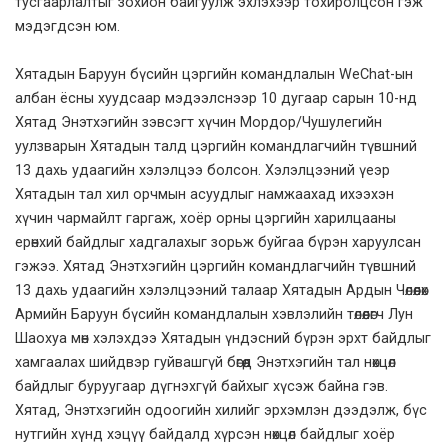
тусгаарлалтыг зохион байгуулж эхлэхээр тохиролцсон гэж
мэдэгдсэн юм.
Хятадын Баруун бүсийн цэргийн командлалын WeChat-ын
албан ёсны хуудсаар мэдээлснээр 10 дугаар сарын 10-нд
Хятад Энэтхэгийн зэвсэгт хүчин Мордор/Чушулегийн
уулзварын Хятадын талд цэргийн командлагчийн түвшний
13 дахь удаагийн хэлэлцээ болсон. Хэлэлцээний үеэр
Хятадын тал хил орчмын асуудлыг намжаахад ихээхэн
хүчин чармайлт гаргаж, хоёр орны цэргийн харилцааны
ерөнхий байдлыг хадгалахыг зорьж буйгаа бүрэн харуулсан
гэжээ. Хятад Энэтхэгийн цэргийн командлагчийн түвшний
13 дахь удаагийн хэлэлцээний талаар Хятадын Ардын Чөлөөлөх
Армийн Баруун бүсийн командлалын хэвлэлийн төлөөлөгч Лун
Шаохуа мөн хэлэхдээ Хятадын үндэсний бүрэн эрхт байдлыг
хамгаалах шийдвэр гуйвашгүй бөгөөд Энэтхэгийн тал нөхцөл
байдлыг буруугаар дүгнэхгүй байхыг хүсэж байна гэв.
Хятад, Энэтхэгийн одоогийн хилийг эрхэмлэн дээдэлж, бүс
нутгийн хүнд хэцүү байдалд хүрсэн нөхцөл байдлыг хоёр