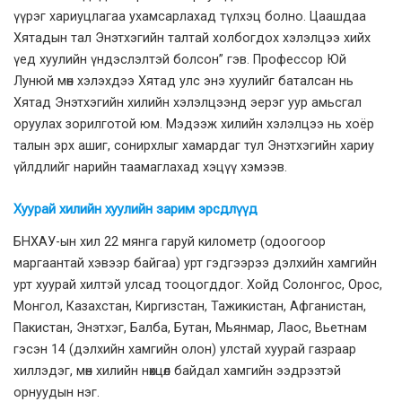
үүрэг хариуцлагаа ухамсарлахад түлхэц болно. Цаашдаа
Хятадын тал Энэтхэгийн талтай холбогдох хэлэлцээ хийх
үед хуулийн үндэслэлтэй болсон” гэв. Профессор Юй
Лунюй мөн хэлэхдээ Хятад улс энэ хуулийг баталсан нь
Хятад Энэтхэгийн хилийн хэлэлцээнд эерэг уур амьсгал
оруулах зорилготой юм. Мэдээж хилийн хэлэлцээ нь хоёр
талын эрх ашиг, сонирхлыг хамардаг тул Энэтхэгийн хариу
үйлдлийг нарийн таамаглахад хэцүү хэмээв.
Хуурай хилийн хуулийн зарим эрсдлүүд
БНХАУ-ын хил 22 мянга гаруй километр (одоогоор
маргаантай хэвээр байгаа) урт гэдгээрээ дэлхийн хамгийн
урт хуурай хилтэй улсад тооцогддог. Хойд Солонгос, Орос,
Монгол, Казахстан, Киргизстан, Тажикистан, Афганистан,
Пакистан, Энэтхэг, Балба, Бутан, Мьянмар, Лаос, Вьетнам
гэсэн 14 (дэлхийн хамгийн олон) улстай хуурай газраар
хиллэдэг, мөн хилийн нөхцөл байдал хамгийн ээдрээтэй
орнуудын нэг.