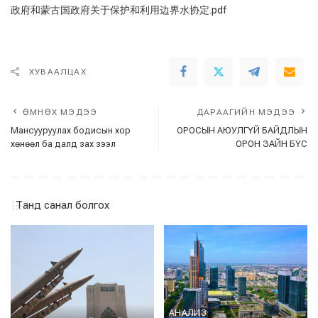
政府和蒙古国政府关于保护和利用边界水协定.pdf
ХУВААЛЦАХ
ӨМНӨХ МЭДЭЭ
ДАРААГИЙН МЭДЭЭ
Мансууруулах бодисын xор
ОРОСЫН АЮУЛГҮЙ БАЙДЛЫН
хөнөөл ба далд зах зээл
ОРОН ЗАЙН БҮС
Танд санал болгох
АНАЛИЗ