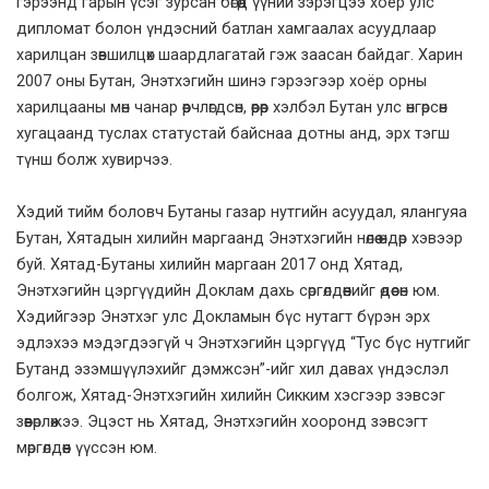
гэрээнд гарын үсэг зурсан бөгөөд үүний зэрэгцээ хоёр улс
дипломат болон үндэсний батлан хамгаалах асуудлаар
харилцан зөвшилцөх шаардлагатай гэж заасан байдаг. Харин
2007 оны Бутан, Энэтхэгийн шинэ гэрээгээр хоёр орны
харилцааны мөн чанар өөрчлөгдсөн, өөрөөр хэлбэл Бутан улс өнгөрсөн
хугацаанд туслах статустай байснаа дотны анд, эрх тэгш
түнш болж хувирчээ.
Хэдий тийм боловч Бутаны газар нутгийн асуудал, ялангуяа
Бутан, Хятадын хилийн маргаанд Энэтхэгийн нөлөө өндөр хэвээр
буй. Хятад-Бутаны хилийн маргаан 2017 онд Хятад,
Энэтхэгийн цэргүүдийн Доклам дахь сөргөлдөөнийг өдөөсөн юм.
Хэдийгээр Энэтхэг улс Докламын бүс нутагт бүрэн эрх
эдлэхээ мэдэгдээгүй ч Энэтхэгийн цэргүүд “Тус бүс нутгийг
Бутанд эзэмшүүлэхийг дэмжсэн”-ийг хил давах үндэслэл
болгож, Хятад-Энэтхэгийн хилийн Сикким хэсгээр зэвсэг
зөөвөрлөжээ. Эцэст нь Хятад, Энэтхэгийн хооронд зэвсэгт
мөргөлдөөн үүссэн юм.