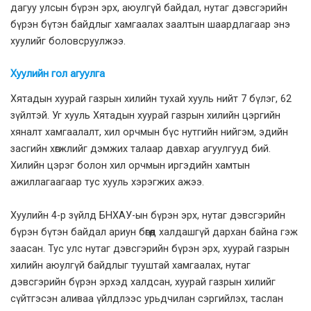
дагуу улсын бүрэн эрх, аюулгүй байдал, нутаг дэвсгэрийн
бүрэн бүтэн байдлыг хамгаалах заалтын шаардлагаар энэ
хуулийг боловсруулжээ.
Хуулийн гол агуулга
Хятадын хуурай газрын хилийн тухай хууль нийт 7 бүлэг, 62
зүйлтэй. Уг хууль Хятадын хуурай газрын хилийн цэргийн
хяналт хамгаалалт, хил орчмын бүс нутгийн нийгэм, эдийн
засгийн хөгжлийг дэмжих талаар давхар агуулгууд бий.
Хилийн цэрэг болон хил орчмын иргэдийн хамтын
ажиллагаагаар тус хууль хэрэгжих ажээ.
Хуулийн 4-р зүйлд БНХАУ-ын бүрэн эрх, нутаг дэвсгэрийн
бүрэн бүтэн байдал ариун бөгөөд халдашгүй дархан байна гэж
заасан. Тус улс нутаг дэвсгэрийн бүрэн эрх, хуурай газрын
хилийн аюулгүй байдлыг тууштай хамгаалах, нутаг
дэвсгэрийн бүрэн эрхэд халдсан, хуурай газрын хилийг
сүйтгэсэн аливаа үйлдлээс урьдчилан сэргийлэх, таслан