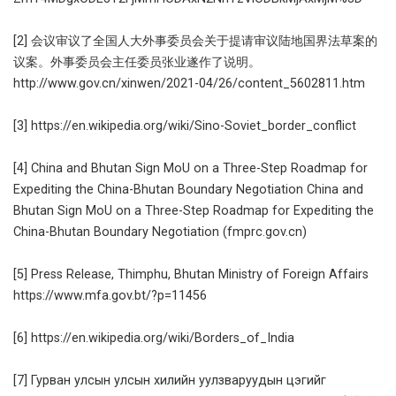
[2]
会议审议了全国人大外事委员会关于提请审议陆地国界法草案的
议案。外事委员会主任委员张业遂作了说明。
http://www.gov.cn/xinwen/2021-04/26/content_5602811.htm
[3]
https://en.wikipedia.org/wiki/Sino-Soviet_border_conflict
[4]
China and Bhutan Sign MoU on a Three-Step Roadmap for
Expediting the China-Bhutan Boundary Negotiation
China and
Bhutan Sign MoU on a Three-Step Roadmap for Expediting the
China-Bhutan Boundary Negotiation (fmprc.gov.cn)
[5]
Press Release, Thimphu, Bhutan Ministry of Foreign Affairs
https://www.mfa.gov.bt/?p=11456
[6]
https://en.wikipedia.org/wiki/Borders_of_India
[7]
Гурван улсын улсын хилийн уулзваруудын цэгийг