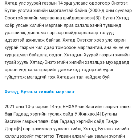
Хятад улс хуурай газрын 14 хөрш улсаас одоогоор Энэтхэг,
Бутан улстай хилийн маргаантай байна (2000-д оны сүүлээр
Оростой хилийн маргаанаа шийдвэрлэсэн
[3]
). Бутан Хятад
хоёр улсын хилийн маргаан яриа хэлэлцээний түвшинд
урагшилж, дипломат аргаар шийдвэрлэхээр талууд
идэвхтэй ажиллаж байгаа. Хятад Энэтхэг хоёр улс харин
хуурай газрын хил дээр томоохон маргаантай, энэ нь үе үе
хурцадмал байдалд ордог. Хятадын Хуурай газрын хилийн
тухай хууль Хятад-Энэтхэгийн хилийн хэлэлцээ мухардалд
орсон үед хэлэлцээрийг дэмжихэд тодорхой үүрэг
гүйцэтгэж магадгүй гэж Хятадын тал найдаж буй.
Хятад, Бутаны хилийн маргаан:
2021 оны 10-р сарын 14-нд БНХАУ-ын Засгийн газрын төлөөлөгч
бөгөөд Гадаад хэргийн туслах сайд У Жянхао,
[4]
Бутаны
Засгийн газрын төлөөлөгч бөгөөд Гадаад хэргийн сайд Танди
Дорж
[5]
нар цахимаар уулзалт хийж, Хятад, Бутаны хилийн
хэлэлцээрийг түргэтгэх “Гурван алхам”-ын замын зургийн