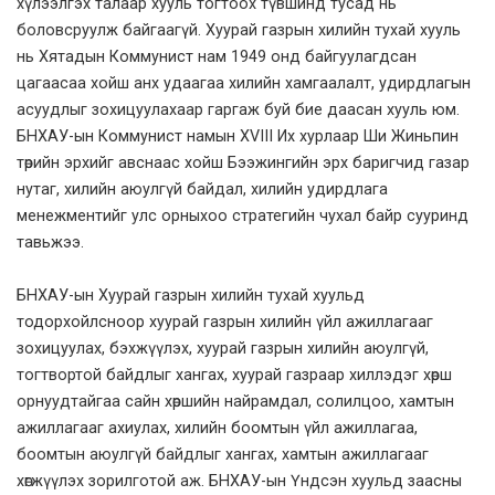
хүлээлгэх талаар хууль тогтоох түвшинд тусад нь
боловсруулж байгаагүй. Хуурай газрын хилийн тухай хууль
нь Хятадын Коммунист нам 1949 онд байгуулагдсан
цагаасаа хойш анх удаагаа хилийн хамгаалалт, удирдлагын
асуудлыг зохицуулахаар гаргаж буй бие даасан хууль юм.
БНХАУ-ын Коммунист намын XVIII Их хурлаар Ши Жиньпин
төрийн эрхийг авснаас хойш Бээжингийн эрх баригчид газар
нутаг, хилийн аюулгүй байдал, хилийн удирдлага
менежментийг улс орныхоо стратегийн чухал байр сууринд
тавьжээ.
БНХАУ-ын Хуурай газрын хилийн тухай хуульд
тодорхойлсноор хуурай газрын хилийн үйл ажиллагааг
зохицуулах, бэхжүүлэх, хуурай газрын хилийн аюулгүй,
тогтвортой байдлыг хангах, хуурай газраар хиллэдэг хөрш
орнуудтайгаа сайн хөршийн найрамдал, солилцоо, хамтын
ажиллагааг ахиулах, хилийн боомтын үйл ажиллагаа,
боомтын аюулгүй байдлыг хангах, хамтын ажиллагааг
хөгжүүлэх зорилготой аж. БНХАУ-ын Үндсэн хуульд заасны