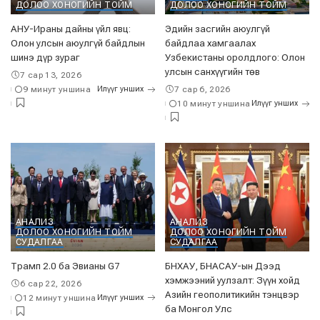
ДОЛОО ХОНОГИЙН ТОЙМ
ДОЛОО ХОНОГИЙН ТОЙМ
АНУ-Ираны дайны үйл явц:
Эдийн засгийн аюулгүй
Олон улсын аюулгүй байдлын
байдлаа хамгаалах
шинэ дүр зураг
Узбекистаны оролдлого: Олон
улсын санхүүгийн төв
7 сар 13, 2026
9 минут уншина
Илүүг унших
7 сар 6, 2026
10 минут уншина
Илүүг унших
АНАЛИЗ
АНАЛИЗ
ДОЛОО ХОНОГИЙН ТОЙМ
ДОЛОО ХОНОГИЙН ТОЙМ
СУДАЛГАА
СУДАЛГАА
Трамп 2.0 ба Эвианы G7
БНХАУ, БНАСАУ-ын Дээд
хэмжээний уулзалт: Зүүн хойд
6 сар 22, 2026
Азийн геополитикийн тэнцвэр
12 минут уншина
Илүүг унших
ба Монгол Улс