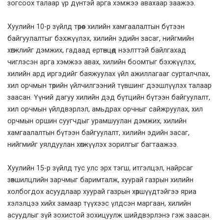
зогсоох талаар үр дүнтэй арга хэмжээ авахаар заажээ.
Хуулийн 10-р зүйлд төрөөс хилийн хамгаалалтын бүтээн
байгуулалтыг бэхжүүлэх, хилийн эдийн засаг, нийгмийн
хөгжлийг дэмжих, гадаад ертөнцөд нээлттэй байлгахад
чиглэсэн арга хэмжээ авах, хилийн боомтыг бэхжүүлэх,
хилийн ард иргэдийг баяжуулах үйл ажиллагааг сурталчлах,
хил орчмын төрийн үйлчилгээний түвшинг дээшлүүлэх талаар
заасан. Үүний дагуу хилийн дэд бүтцийн бүтээн байгуулалт,
хил орчмын үйлдвэрлэл, амьдрах орчныг сайжруулах, хил
орчмын оршин суугчдыг урамшуулан дэмжих, хилийн
хамгаалалтын бүтээн байгуулалт, хилийн эдийн засаг,
нийгмийг уялдуулан хөгжүүлэх зорилгыг багтаажээ.
Хуулийн 15-р зүйлд тус улс эрх тэгш, итгэлцэл, найрсаг
зөвшилцлийн зарчмыг баримталж, хуурай газрын хилийн
холбогдох асуудлаар хуурай газрын хөршүүдтэйгээ яриа
хэлэлцээ хийх замаар түүхээс үлдсэн маргаан, хилийн
асуудлыг зүй зохистой зохицуулж шийдвэрлэнэ гэж заасан.