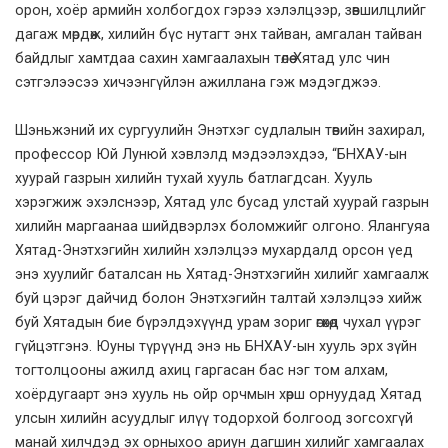
орон, хоёр армийн холбогдох гэрээ хэлэлцээр, зөвшилцлийг
дагаж мөрдөж, хилийн бүс нутагт энх тайван, амгалан тайван
байдлыг хамтдаа сахин хамгаалахын төлөө Хятад улс чин
сэтгэлээсээ хичээнгүйлэн ажиллана гэж мэдэгджээ.
Шэньжэний их сургуулийн Энэтхэг судлалын төвийн захирал,
профессор Юй Лунюй хэвлэлд мэдээлэхдээ, “БНХАУ-ын
хуурай газрын хилийн тухай хууль батлагдсан. Хууль
хэрэгжиж эхэлснээр, Хятад улс бусад улстай хуурай газрын
хилийн маргаанаа шийдвэрлэх боломжийг олгоно. Ялангуяа
Хятад-Энэтхэгийн хилийн хэлэлцээ мухардалд орсон үед
энэ хуулийг баталсан нь Хятад-Энэтхэгийн хилийг хамгаалж
буй цэрэг дайчид болон Энэтхэгийн талтай хэлэлцээ хийж
буй Хятадын бие бүрэлдэхүүнд урам зориг өгөхөд чухал үүрэг
гүйцэтгэнэ. Юуны түрүүнд энэ нь БНХАУ-ын хууль эрх зүйн
тогтолцооны ажилд ахиц гаргасан бас нэг том алхам,
хоёрдугаарт энэ хууль нь ойр орчмын хөрш орнуудад Хятад
улсын хилийн асуудлыг илүү тодорхой болгоод зогсохгүй
манай хилчдэд эх орныхоо ариун дагшин хилийг хамгаалах