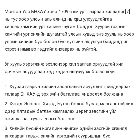
Монгол Улс БНХАУ хоёр 4709.6 км урт газраар хиллэдэг
[7]
нь тус хоёр улсын аль алинд нь хөрш улсуудтайгаа
хиллэх хамгийн урт хилийн шугам болдог. Хуурай газрын
хамгийн урт хилийн шугамтай улсын хувьд энэ хууль нь хоёр
улсын хилийн бүс болон бүс нутгийн аюулгүй байдалд яг
хэрхэн нөлөөлөх вэ гэдгийг анхаарах нь зүйтэй.
Уг хууль хэрэгжиж эхэлснээр хил залгаа орнуудтай хил
орчмын асуудлаар хэд хэдэн нөлөө үзүүлж болзошгүй.
Хуурай газрын хилийн засаглалын асуудлыг шийдвэрлэх
талаар БНХАУ-д эрх зүйн баталгаа, үндэслэл болж өгнө.
Хятад-Энэтхэг, Хятад-Бутан болон бусад маргаантай хил
дээр Хятадын батлан хамгаалах цэрэг зэвсгийн үйл
ажиллагааг хууль ёсных болгоно.
Хилийн бүсийн иргэдийн нийгэм эдийн засгийн хөгжилд
анхаарал тавьж, хилийн иргэдийн суурьшлын бүс