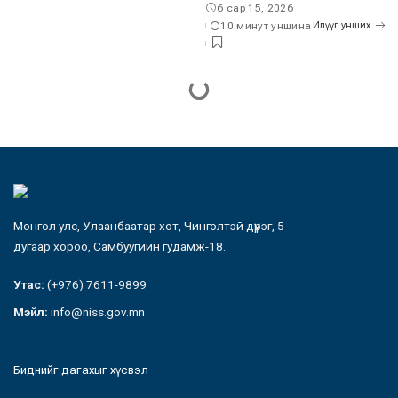
6 сар 15, 2026
10 минут уншина
Илүүг унших
Монгол улс, Улаанбаатар хот, Чингэлтэй дүүрэг, 5
дугаар хороо, Самбуугийн гудамж-18.
Утас:
(+976) 7611-9899
Мэйл:
info@niss.gov.mn
Биднийг дагахыг хүсвэл