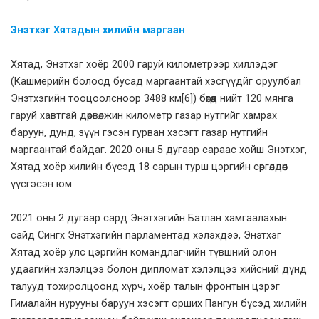
Энэтхэг Хятадын хилийн маргаан
Хятад, Энэтхэг хоёр 2000 гаруй километрээр хиллэдэг
(Кашмерийн болоод бусад маргаантай хэсгүүдйг оруулбал
Энэтхэгийн тооцоолсноор 3488 км
[6]
) бөгөөд нийт 120 мянга
гаруй хавтгай дөрвөлжин километр газар нутгийг хамрах
баруун, дунд, зүүн гэсэн гурван хэсэгт газар нутгийн
маргаантай байдаг. 2020 оны 5 дугаар сараас хойш Энэтхэг,
Хятад хоёр хилийн бүсэд 18 сарын турш цэргийн сөргөлдөөн
үүсгэсэн юм.
2021 оны 2 дугаар сард Энэтхэгийн Батлан хамгаалахын
сайд Сингх Энэтхэгийн парламентад хэлэхдээ, Энэтхэг
Хятад хоёр улс цэргийн командлагчийн түвшний олон
удаагийн хэлэлцээ болон дипломат хэлэлцээ хийсний дүнд
талууд тохиролцоонд хүрч, хоёр талын фронтын цэрэг
Гималайн нурууны баруун хэсэгт орших Пангун бүсэд хилийн