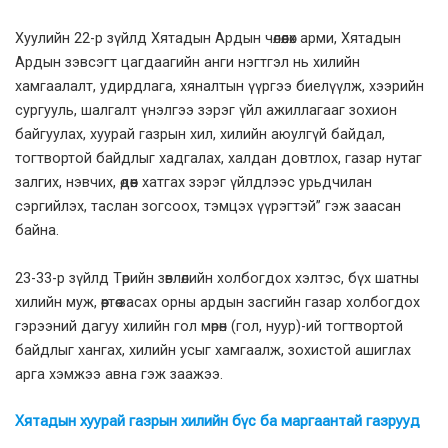
Хуулийн 22-р зүйлд Хятадын Ардын чөлөөлөх арми, Хятадын
Ардын зэвсэгт цагдаагийн анги нэгтгэл нь хилийн
хамгаалалт, удирдлага, хяналтын үүргээ биелүүлж, хээрийн
сургууль, шалгалт үнэлгээ зэрэг үйл ажиллагааг зохион
байгуулах, хуурай газрын хил, хилийн аюулгүй байдал,
тогтвортой байдлыг хадгалах, халдан довтлох, газар нутаг
залгих, нэвчих, өдөөн хатгах зэрэг үйлдлээс урьдчилан
сэргийлэх, таслан зогсоох, тэмцэх үүрэгтэй” гэж заасан
байна.
23-33-р зүйлд Төрийн зөвлөлийн холбогдох хэлтэс, бүх шатны
хилийн муж, өөртөө засах орны ардын засгийн газар холбогдох
гэрээний дагуу хилийн гол мөрөн (гол, нуур)-ий тогтвортой
байдлыг хангах, хилийн усыг хамгаалж, зохистой ашиглах
арга хэмжээ авна гэж заажээ.
Хятадын хуурай газрын хилийн бүс ба маргаантай газрууд