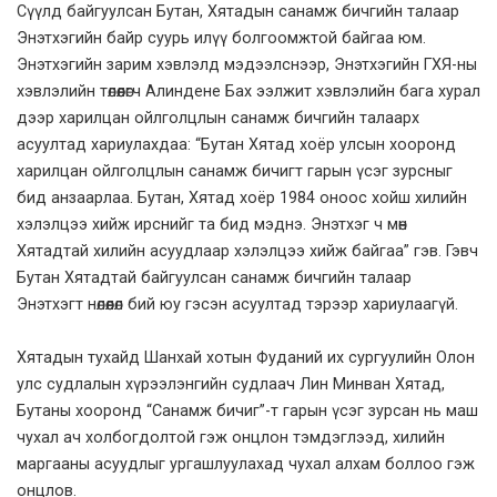
Сүүлд байгуулсан Бутан, Хятадын санамж бичгийн талаар
Энэтхэгийн байр суурь илүү болгоомжтой байгаа юм.
Энэтхэгийн зарим хэвлэлд мэдээлснээр, Энэтхэгийн ГХЯ-ны
хэвлэлийн төлөөлөгч Алиндене Бах ээлжит хэвлэлийн бага хурал
дээр харилцан ойлголцлын санамж бичгийн талаарх
асуултад хариулахдаа: “Бутан Хятад хоёр улсын хооронд
харилцан ойлголцлын санамж бичигт гарын үсэг зурсныг
бид анзаарлаа. Бутан, Хятад хоёр 1984 оноос хойш хилийн
хэлэлцээ хийж ирснийг та бид мэднэ. Энэтхэг ч мөн
Хятадтай хилийн асуудлаар хэлэлцээ хийж байгаа” гэв. Гэвч
Бутан Хятадтай байгуулсан санамж бичгийн талаар
Энэтхэгт нөлөөлөл бий юу гэсэн асуултад тэрээр хариулаагүй.
Хятадын тухайд Шанхай хотын Фуданий их сургуулийн Олон
улс судлалын хүрээлэнгийн судлаач Лин Минван Хятад,
Бутаны хооронд “Санамж бичиг”-т гарын үсэг зурсан нь маш
чухал ач холбогдолтой гэж онцлон тэмдэглээд, хилийн
маргааны асуудлыг ургашлуулахад чухал алхам боллоо гэж
онцлов.