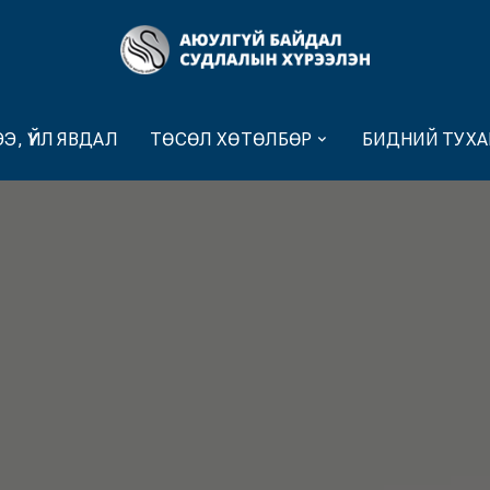
Э, ҮЙЛ ЯВДАЛ
ТӨСӨЛ ХӨТӨЛБӨР
БИДНИЙ ТУХА