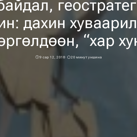
байдал, геострате
ин: дахин хуваарил
өргөлдөөн, “хар ху
9 сар 12, 2018
20 минут уншина