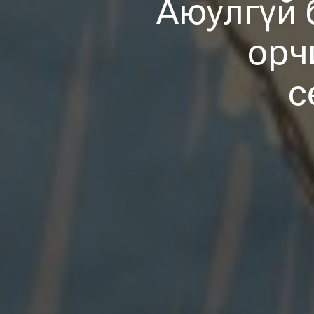
Аюулгүй 
орч
с