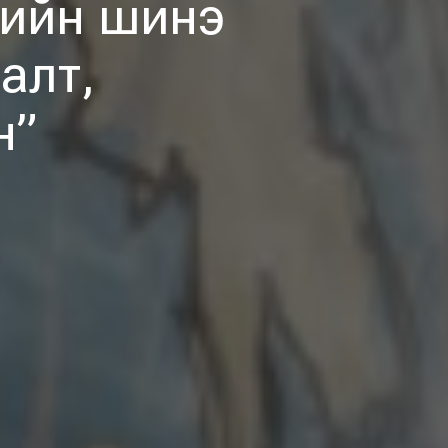
гийн шинэ
алт,
н”