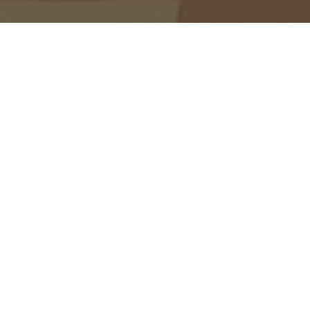
Тус хүрээлэнгийн судлаач
Илсан хотод зохион байг
Дараагийн
мэдээг унших
экспод оролцож, “Террори
дор зохион байгуулагдса
судлаачидтай санал солил
3 сар 17, 2026
Фэйсбүүк дээр ху
ХУВААЛЦАХ