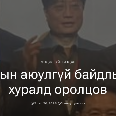
МЭДЭЭ, ҮЙЛ ЯВДАЛ
ын аюулгүй байдл
хуралд оролцов
3 сар 26, 2024
0 минут уншина