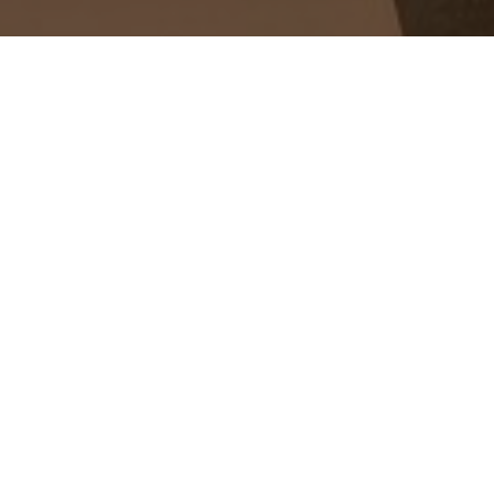
ид 2024 оны 3 дугаар сарын 20-22-ны өдрүүдэд БНСУ-ын
уулагдсан Секон-2024 аюулгүй байдлын олон улсын
змтой тэмцэх эрх зүйн орчныг сайжруулах нь” сэдвийн
н эрдэм шинжилгээний хуралд оролцож, салбарын
цов.
ваалцах
Твиттер дээр хуваалцах