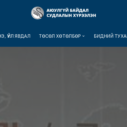
Э, ҮЙЛ ЯВДАЛ
ТӨСӨЛ ХӨТӨЛБӨР
БИДНИЙ ТУХА