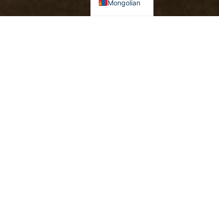
Mongolian
Хамгийн их үзэлттэй
Японы Үндэсний аюулгүй
Японы Үндэсний аюулгүй
байдлын бодлогын
байдлын бодлогын
хувьсал – 2023 (II)
хувьсал – 2023 (I)