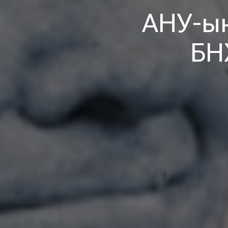
АНУ-ын
БН