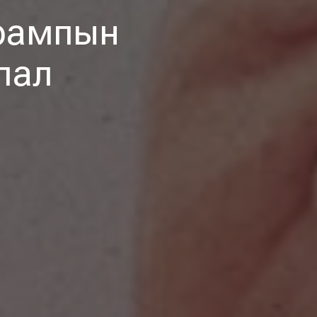
Трампын
лал