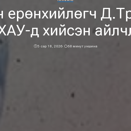
 ерөнхийлөгч Д.
ХАУ-д хийсэн айлч
5 сар 18, 2026
68 минут уншина