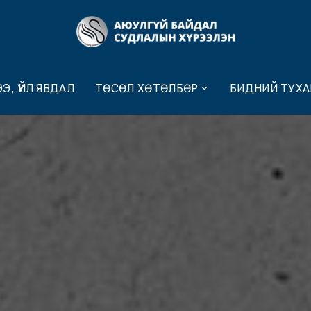
Э, ҮЙЛ ЯВДАЛ
ТӨСӨЛ ХӨТӨЛБӨР
БИДНИЙ ТУХА