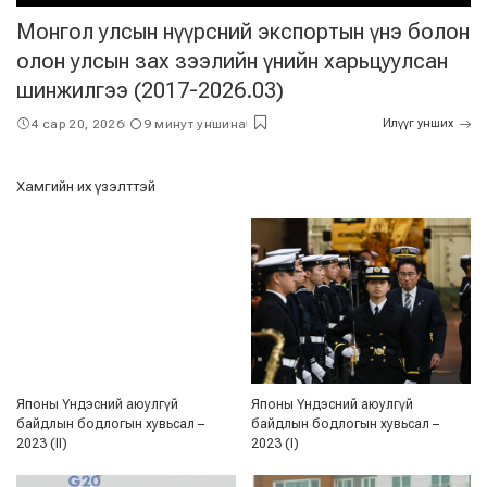
Монгол улсын нүүрсний экспортын үнэ болон
олон улсын зах зээлийн үнийн харьцуулсан
шинжилгээ (2017-2026.03)
4 сар 20, 2026
9 минут уншина
Илүүг унших
Хамгийн их үзэлттэй
Японы Үндэсний аюулгүй
Японы Үндэсний аюулгүй
байдлын бодлогын хувьсал –
байдлын бодлогын хувьсал –
2023 (II)
2023 (I)