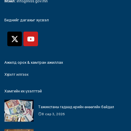
Мэйл:
info@niss.gov.mn
Биднийг дагахыг хүсвэл
Ажилд орох & хамтран ажиллах
Хүсэлт илгээх
Хамгийн их үзэлттэй
Тажикстаны гадаад өрийн өнөөгийн байдал
8 сар 3, 2026