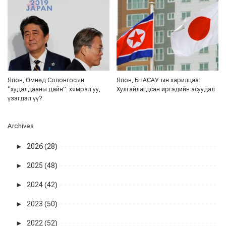
Япон, Өмнөд Солонгосын
Япон, БНАСАУ-ын харилцаа:
“худалдааны дайн”: хямрал уу,
Хулгайлагдсан иргэдийн асуудал
үзэгдэл үү?
Archives
►
2026 (28)
►
2025 (48)
►
2024 (42)
►
2023 (50)
►
2022 (52)