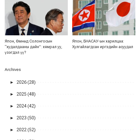
Япон, Өмнөд Солонгосын
Япон, БНАСАУ-ын харилцаа:
“худалдааны дайн”: хямрал уу,
Хулгайлагдсан иргэдийн асуудал
үзэгдэл үү?
Archives
►
2026 (28)
►
2025 (48)
►
2024 (42)
►
2023 (50)
►
2022 (52)