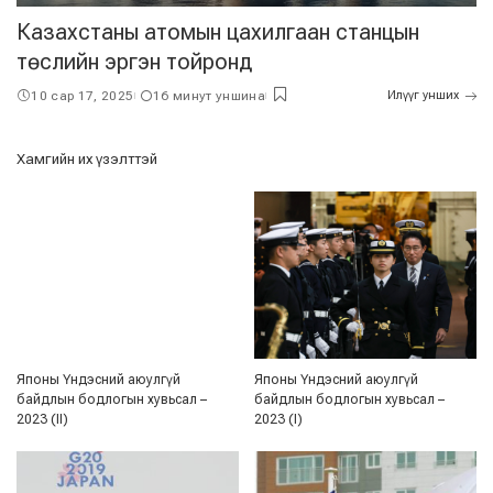
Казахстаны атомын цахилгаан станцын
төслийн эргэн тойронд
10 сар 17, 2025
16 минут уншина
Илүүг унших
Хамгийн их үзэлттэй
Японы Үндэсний аюулгүй
Японы Үндэсний аюулгүй
байдлын бодлогын хувьсал –
байдлын бодлогын хувьсал –
2023 (II)
2023 (I)