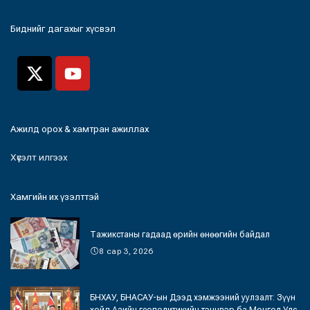
Биднийг дагахыг хүсвэл
Ажилд орох & хамтран ажиллах
Хүсэлт илгээх
Хамгийн их үзэлттэй
Тажикстаны гадаад өрийн өнөөгийн байдал
8 сар 3, 2026
БНХАУ, БНАСАУ-ын Дээд хэмжээний уулзалт: Зүүн
хойд Азийн геополитикийн тэнцвэр ба Монгол Улс