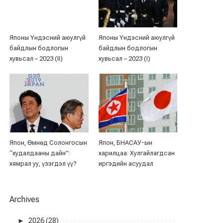
Японы Үндэсний аюулгүй
Японы Үндэсний аюулгүй
байдлын бодлогын
байдлын бодлогын
хувьсал – 2023 (II)
хувьсал – 2023 (I)
Япон, Өмнөд Солонгосын
Япон, БНАСАУ-ын
“худалдааны дайн”:
харилцаа: Хулгайлагдсан
хямрал уу, үзэгдэл үү?
иргэдийн асуудал
Archives
►
2026 (28)