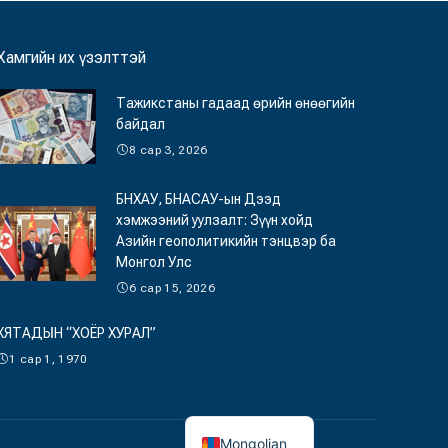
Хамгийн их үзэлттэй
Тажикстаны гадаад өрийн өнөөгийн
байдал
8 сар 3, 2026
БНХАУ, БНАСАУ-ын Дээд
хэмжээний уулзалт: Зүүн хойд
Азийн геополитикийн тэнцвэр ба
Монгол Улс
6 сар 15, 2026
ХЯТАДЫН “ХОЁР ХУРАЛ”
1 сар 1, 1970
Mongolian