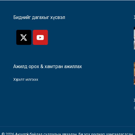
Биднийг дагахыг хүсвэл
Ажилд орох & хамтран ажиллах
Хүсэлт илгээх
© 2026 Аюулгүй байдал судлалын хүрээлэн. Бүх эрх хуулиар хамгаалагдсан.