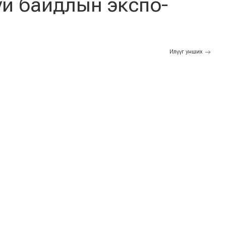
й байдлын экспо-
Илүүг унших