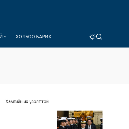
Й
ХОЛБОО БАРИХ
Хамгийн их үзэлттэй