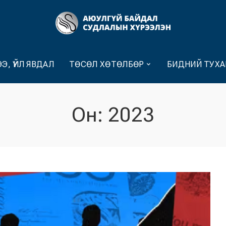
Э, ҮЙЛ ЯВДАЛ
ТӨСӨЛ ХӨТӨЛБӨР
БИДНИЙ ТУХА
Он:
2023