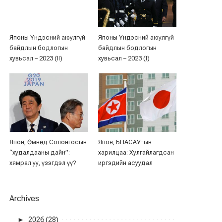
Японы Үндэсний аюулгүй
Японы Үндэсний аюулгүй
байдлын бодлогын
байдлын бодлогын
хувьсал – 2023 (II)
хувьсал – 2023 (I)
Япон, Өмнөд Солонгосын
Япон, БНАСАУ-ын
“худалдааны дайн”:
харилцаа: Хулгайлагдсан
хямрал уу, үзэгдэл үү?
иргэдийн асуудал
Archives
►
2026 (28)