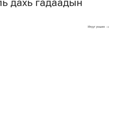
ль дахь гадаадын
Илүүг унших