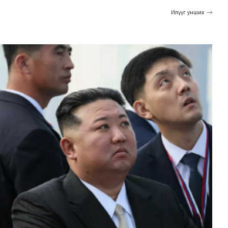
Илүүг унших