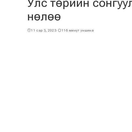
Улс төрийн сонгуу
нөлөө
11 сар 3, 2023
116 минут уншина