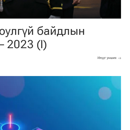
юулгүй байдлын
 2023 (I)
Илүүг унших