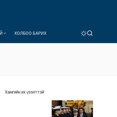
Й
ХОЛБОО БАРИХ
Хамгийн их үзэлттэй