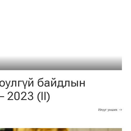
юулгүй байдлын
 2023 (II)
Илүүг унших