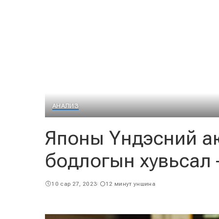
АНАЛИЗ
Японы Үндэсний а
бодлогын хувьсал –
10 сар 27, 2023
12 минут уншина