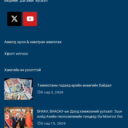
Биднийг дагахыг хүсвэл
Ажилд орох & хамтран ажиллах
Хүсэлт илгээх
Хамгийн их үзэлттэй
Тажикстаны гадаад өрийн өнөөгийн байдал
8 сар 3, 2026
БНХАУ, БНАСАУ-ын Дээд хэмжээний уулзалт: Зүүн
хойд Азийн геополитикийн тэнцвэр ба Монгол Улс
6 сар 15, 2026