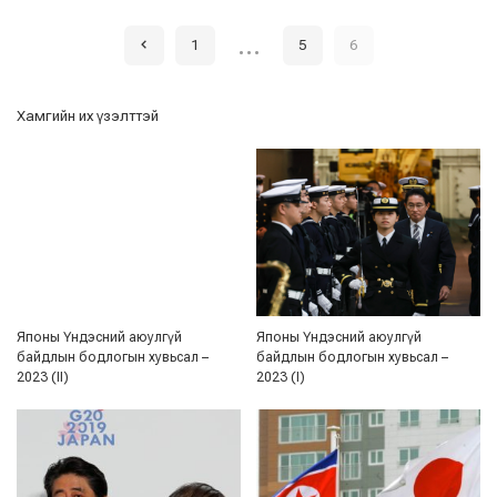
…
1
5
6
Хамгийн их үзэлттэй
Японы Үндэсний аюулгүй
Японы Үндэсний аюулгүй
байдлын бодлогын хувьсал –
байдлын бодлогын хувьсал –
2023 (II)
2023 (I)