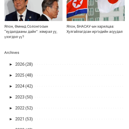
Япон, Өмнөд Солонгосын
Япон, БНАСАУ-ын харилцаа:
“худалдааны дайн”: хямрал уу,
Хулгайлагдсан иргэдийн асуудал
үзэгдэл үү?
Archives
►
2026 (28)
►
2025 (48)
►
2024 (42)
►
2023 (50)
►
2022 (52)
►
2021 (53)