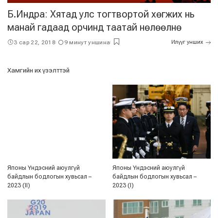
Б.Индра: Хятад улс тогтвортой хөгжих нь
манай гадаад орчинд таатай нөлөөлнө
3 сар 22, 2018
9 минут уншина
Илүүг унших
Хамгийн их үзэлттэй
Японы Үндэсний аюулгүй
Японы Үндэсний аюулгүй
байдлын бодлогын хувьсал –
байдлын бодлогын хувьсал –
2023 (II)
2023 (I)