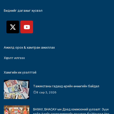
Биднийг дагахыг хүсвэл
Ажилд орох & хамтран ажиллах
Хүсэлт илгээх
Хамгийн их үзэлттэй
Тажикстаны гадаад өрийн өнөөгийн байдал
8 сар 3, 2026
БНХАУ, БНАСАУ-ын Дээд хэмжээний уулзалт: Зүүн
хойд Азийн геополитикийн тэнцвэр ба Монгол Улс