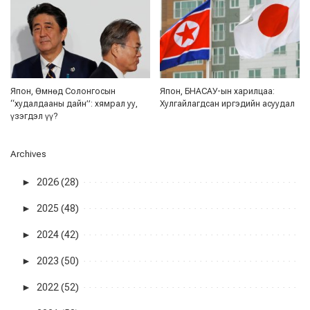
Япон, Өмнөд Солонгосын
Япон, БНАСАУ-ын харилцаа:
“худалдааны дайн”: хямрал уу,
Хулгайлагдсан иргэдийн асуудал
үзэгдэл үү?
Archives
►
2026 (28)
►
2025 (48)
►
2024 (42)
►
2023 (50)
►
2022 (52)