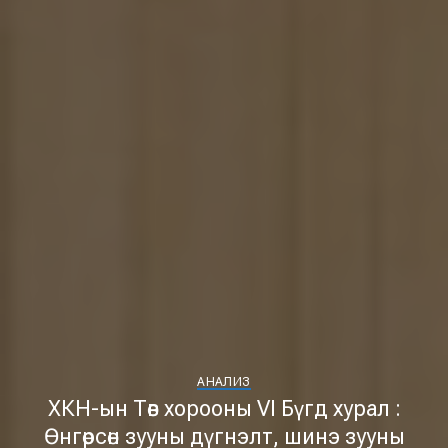
АНАЛИЗ
ХКН-ын Төв хорооны VI Бүгд хурал :
Өнгөрсөн зууны дүгнэлт, шинэ зууны