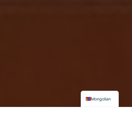
Mongolian
2021 оны 11 дүгээр сарын 8-11-нд Хятадын Коммунист
намын Төв хорооны VI Бүгд хурал хуралдаж, “Намын 100