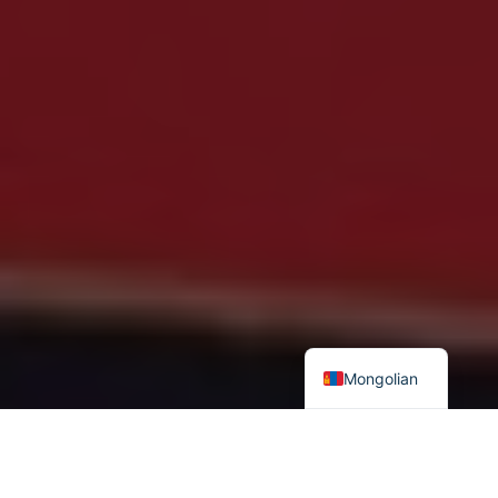
Mongolian
1
949 оны 10 дугаар сарын 1-нд БНХАУ байгуулагдахад
хамгийн түрүүнд хүлээн зөвшөөрсөн улсын нэг нь БНМАУ