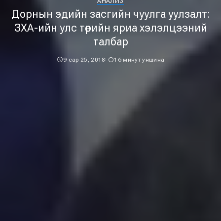
АНАЛИЗ
Дорнын эдийн засгийн чуулга уулзалт:
ЗХА-ийн улс төрийн яриа хэлэлцээний
талбар
9 сар 25, 2018
16 минут уншина