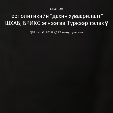
АНАЛИЗ
Геополитикийн “дахин хуваарилалт”:
ШХАБ, БРИКС эгнээгээ Туркээр тэлэх үү?
8 сар 6, 2018
12 минут уншина