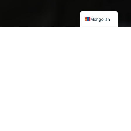
Mongolian
Д
ЭЛХИЙ
дахинаа геополитикийн “дахин хуваарилалт”
явагдаж эхлэх шинж тэмдгүүд ажиглагдах болсон талаар тус
Хүрээлэнгийн 17 дугаартай мэдээлэлд өгүүлсэн. Үүний илрэл нь
сүүлийн жилүүдэд уламжлалт цэрэг-улс төрийн холбоотны
харилцаа “ойлгомжгүй” болж эхэлж буй явдал юм.
Тухайлбал, НАТО-ийн гишүүд олон улсын аюулгүй байдлын
зарим асуудлаар АНУ-тай санал зөрөх, өөр байр суурь
баримтлах хандлага ажиглагдах болов. Сүүлийн үед, ялангуяа
Сири дэх хямрал болон Ираны цөмийн хөтөлбөрийг тойрсон
асуудлаар Франц, Турк улсын байр суурь үүнийг харуулж
байна. Казахстан, Беларусь зэрэг ОХУ-ын уламжлалт ойрын
түнш улсууд ч зарим үед Москвагийн таалалд төдийлөн