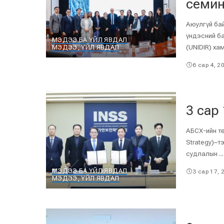
семин
Аюулгүй ба
үндэсний б
МЭДЭЭ БА ҮЙЛ ЯВДАЛ
(UNIDIR) ха
МЭДЭЭ, ҮЙЛ ЯВДАЛ
6 сар 4, 2
3 сар
АБСХ-ийн тө
Strategy)–т
судлалын
...
МЭДЭЭ БА ҮЙЛ ЯВДАЛ
3 сар 17, 
МЭДЭЭ, ҮЙЛ ЯВДАЛ