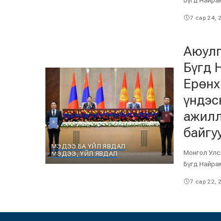
Бүгд Найра
7 сар 24, 
Аюулг
Бүгд 
Ерөнх
үндэс
ажилл
байгу
МЭДЭЭ БА ҮЙЛ ЯВДАЛ
Монгол Улс
МЭДЭЭ, ҮЙЛ ЯВДАЛ
Бүгд Найра
7 сар 22, 