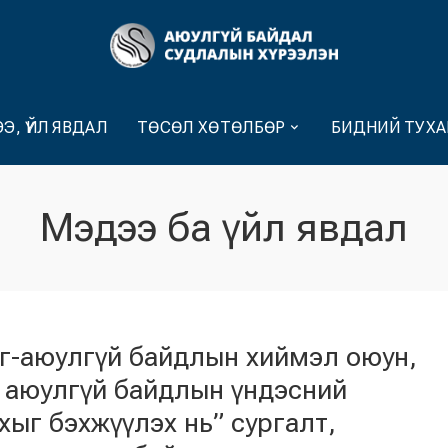
Э, ҮЙЛ ЯВДАЛ
ТӨСӨЛ ХӨТӨЛБӨР
БИДНИЙ ТУХА
Мэдээ ба үйл явдал
г-аюулгүй байдлын хиймэл оюун,
 аюулгүй байдлын үндэсний
хыг бэхжүүлэх нь” сургалт,