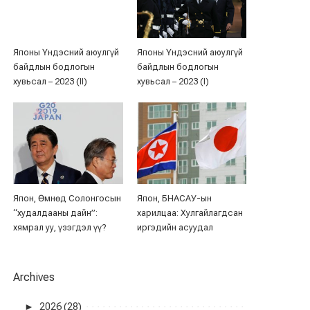
Японы Үндэсний аюулгүй
Японы Үндэсний аюулгүй
байдлын бодлогын
байдлын бодлогын
хувьсал – 2023 (II)
хувьсал – 2023 (I)
Япон, Өмнөд Солонгосын
Япон, БНАСАУ-ын
“худалдааны дайн”:
харилцаа: Хулгайлагдсан
хямрал уу, үзэгдэл үү?
иргэдийн асуудал
Archives
►
2026 (28)