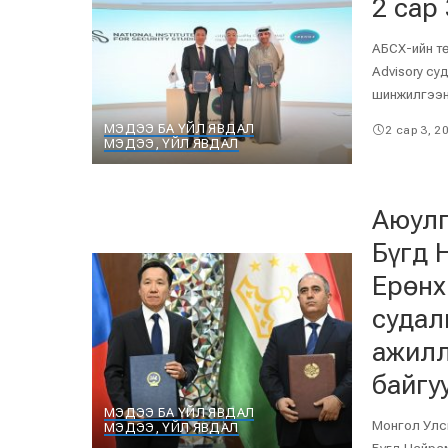
2 сар 
АБСХ-ийн т
Advisory су
шинжилгээ
МЭДЭЭ БА ҮЙЛ ЯВДАЛ
2 сар 3, 2
МЭДЭЭ, ҮЙЛ ЯВДАЛ
Аюулг
Бүгд 
Ерөнх
судал
ажилл
байгу
МЭДЭЭ БА ҮЙЛ ЯВДАЛ
Монгол Улс
МЭДЭЭ, ҮЙЛ ЯВДАЛ