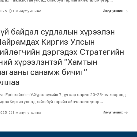
мдах Тажикистан улсад хийж буй төрийн айлчлалын үеэр
...
2025
1 минут уншина
Илүүг унших
үй байдал судлалын хүрээлэн
Найрамдах Киргиз Улсын
ийлөгчийн дэргэдэх Стратегийн
ний хүрээлэнтэй “Хамтын
агааны санамж бичиг”
уллаа
ын Ерөнхийлөгч У.Хүрэлсүхийн 7 дугаар сарын 20-23-ны хооронд
мдах Киргиз улсад хийж буй төрийн айлчлалын үеэр
...
2025
1 минут уншина
Илүүг унших