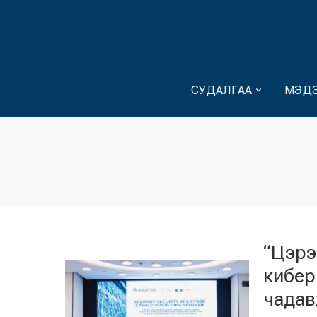
СУДАЛГАА
МЭДЭ
“Цэрэ
кибер
чадав