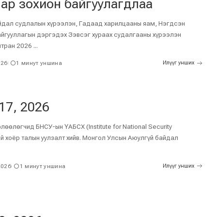
ар зохион байгуулагдлаа
йдал судлалын хүрээлэн, Гадаад харилцааны яам, Нэгдсэн
айгууллагын дэргэдэх Зэвсэг хураах судалгааны хүрээлэн
мтран 2026
...
026
1 минут уншина
Илүүг унших
 17, 2026
лөөлөгчид БНСУ-ын ҮАБСХ (Institute for National Security
эй хоёр талын уулзалт хийв. Монгол Улсын Аюулгүй байдал
2026
1 минут уншина
Илүүг унших