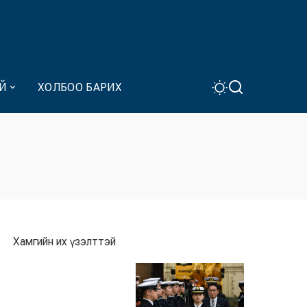
Й
ХОЛБОО БАРИХ
Хамгийн их үзэлттэй