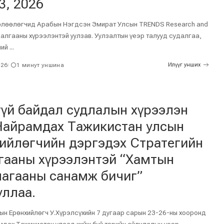
3, 2026
өлөөлөгчид Арабын Нэгдсэн Эмират Улсын TRENDS Research and
далгааны хүрээлэнтэй уулзав. Уулзалтын үеэр талууд судалгаа,
ний
...
026
1 минут уншина
Илүүг унших
үй байдал судлалын хүрээлэн
Найрамдах Тажикистан улсын
ийлөгчийн дэргэдэх Стратегийн
гааны хүрээлэнтэй “Хамтын
агааны санамж бичиг”
уллаа.
ын Ерөнхийлөгч У.Хүрэлсүхийн 7 дугаар сарын 23-26-ны хооронд