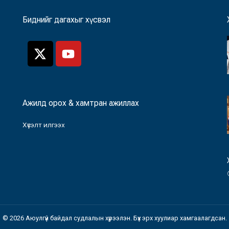
Биднийг дагахыг хүсвэл
Ажилд орох & хамтран ажиллах
Хүсэлт илгээх
© 2026 Аюулгүй байдал судлалын хүрээлэн. Бүх эрх хуулиар хамгаалагдсан.