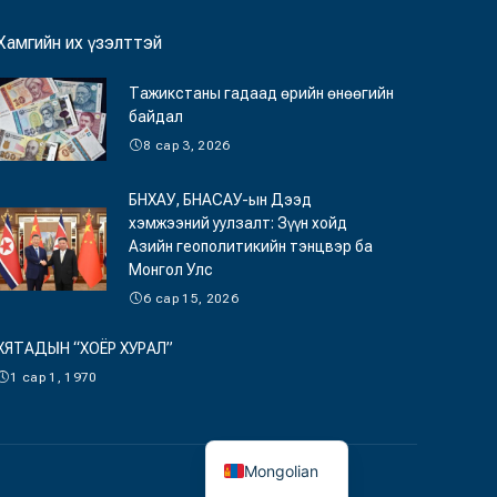
Хамгийн их үзэлттэй
Тажикстаны гадаад өрийн өнөөгийн
байдал
8 сар 3, 2026
БНХАУ, БНАСАУ-ын Дээд
хэмжээний уулзалт: Зүүн хойд
Азийн геополитикийн тэнцвэр ба
Монгол Улс
6 сар 15, 2026
ХЯТАДЫН “ХОЁР ХУРАЛ”
1 сар 1, 1970
Mongolian