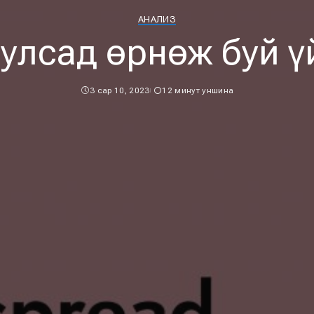
АНАЛИЗ
улсад өрнөж буй ү
3 сар 10, 2023
12 минут уншина