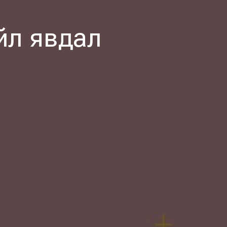
йл явдал