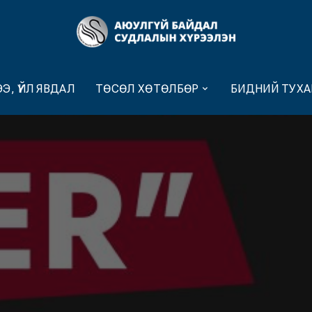
Э, ҮЙЛ ЯВДАЛ
ТӨСӨЛ ХӨТӨЛБӨР
БИДНИЙ ТУХА