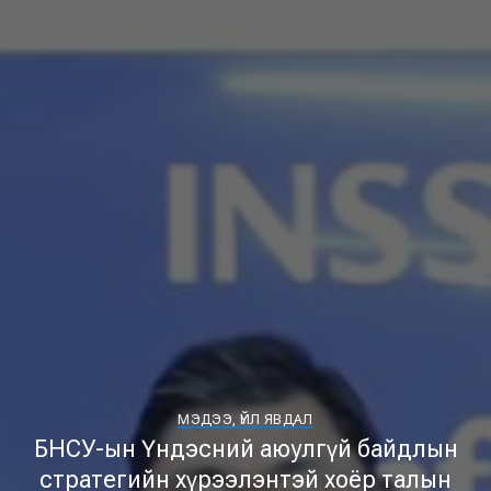
МЭДЭЭ, ҮЙЛ ЯВДАЛ
БНСУ-ын Үндэсний аюулгүй байдлын
стратегийн хүрээлэнтэй хоёр талын