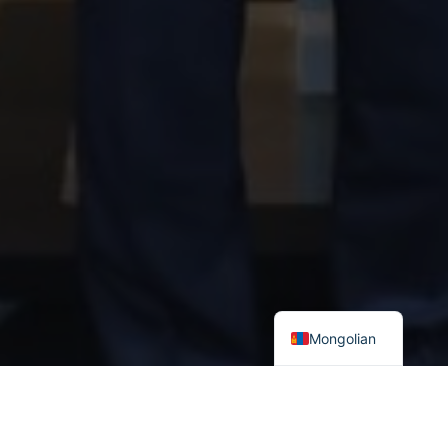
Mongolian
Аюулгүй байдал судлалын хүрээлэн болон БНСУ-ын Үндэсний
аюулгүй байдлын стратегийн хүрээлэн хооронд хамтын