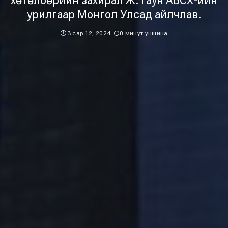
хөтөлбөрийн захирал Ж.Таун АБСХ-ийн
урилгаар Монгол Улсад айлчлав.
3 сар 12, 2024
0 минут уншина