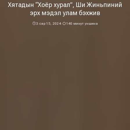
Хятадын “Хоёр хурал”, Ши Жиньпиний
эрх мэдэл улам бэхжив
3 сар 15, 2024
140 минут уншина