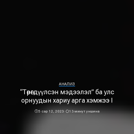
АНАЛИЗ
“Төөрөгдүүлсэн мэдээлэл” ба улс
орнуудын хариу арга хэмжээ I
5 сар 12, 2023
13 минут уншина